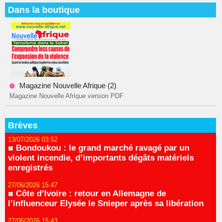
Dans la boutique
Magazine Nouvelle Afrique (2)
Magazine Nouvelle Afrique version PDF
Brèves
13/07/2026 03:52
Bondoukou : le grand marché ravagé par un
violent incendie, d’importants dégâts matériels
enregistrés
27/06/2026 15:47
Côte d’Ivoire : retour en Allemagne de
l’influenceur Elysée le Snieper après sa libération
27/06/2026 15:43