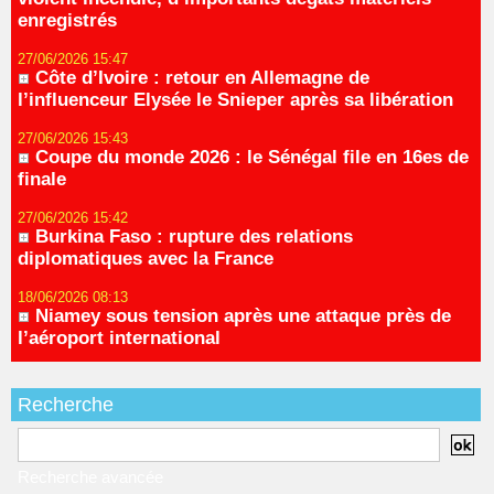
enregistrés
27/06/2026 15:47
Côte d’Ivoire : retour en Allemagne de
l’influenceur Elysée le Snieper après sa libération
27/06/2026 15:43
Coupe du monde 2026 : le Sénégal file en 16es de
finale
27/06/2026 15:42
Burkina Faso : rupture des relations
diplomatiques avec la France
18/06/2026 08:13
Niamey sous tension après une attaque près de
l’aéroport international
Recherche
Recherche avancée