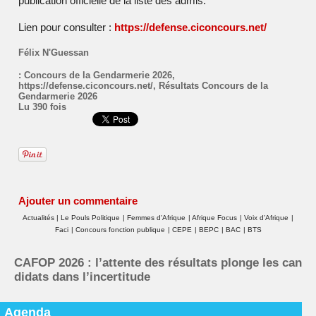
publication officielle de la liste des admis.
Lien pour consulter :
https://defense.ciconcours.net/
Félix N'Guessan
:
Concours de la Gendarmerie 2026
,
https://defense.ciconcours.net/
,
Résultats Concours de la
Gendarmerie 2026
Lu 390 fois
Ajouter un commentaire
Actualités
|
Le Pouls Politique
|
Femmes d'Afrique
|
Afrique Focus
|
Voix d'Afrique
|
Faci
|
Concours fonction publique
|
CEPE
|
BEPC
|
BAC
|
BTS
CAFOP 2026 : l’attente des résultats plonge les can
didats dans l’incertitude
Agenda