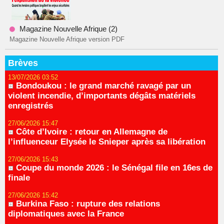
Magazine Nouvelle Afrique (2)
Magazine Nouvelle Afrique version PDF
Brèves
13/07/2026 03:52
Bondoukou : le grand marché ravagé par un
violent incendie, d’importants dégâts matériels
enregistrés
27/06/2026 15:47
Côte d’Ivoire : retour en Allemagne de
l’influenceur Elysée le Snieper après sa libération
27/06/2026 15:43
Coupe du monde 2026 : le Sénégal file en 16es de
finale
27/06/2026 15:42
Burkina Faso : rupture des relations
diplomatiques avec la France