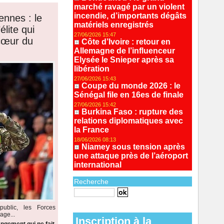
marché ravagé par un violent
incendie, d’importants dégâts
ennes : le
matériels enregistrés
lite qui
27/06/2026 15:47
 cœur du
Côte d’Ivoire : retour en
Allemagne de l’influenceur
Elysée le Snieper après sa
libération
27/06/2026 15:43
Coupe du monde 2026 : le
Sénégal file en 16es de finale
27/06/2026 15:42
Burkina Faso : rupture des
relations diplomatiques avec
la France
18/06/2026 08:13
Niamey sous tension après
une attaque près de l’aéroport
international
Recherche
Recherche avancée
ublic, les Forces
age...
Inscription à la
ngement qui ne fait