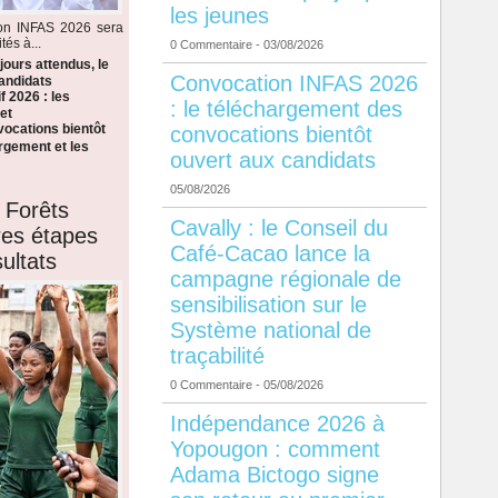
les jeunes
ion INFAS 2026 sera
tés à...
0 Commentaire
- 03/08/2026
ours attendus, le
Convocation INFAS 2026
candidats
f 2026 : les
: le téléchargement des
et
ocations bientôt
convocations bientôt
argement et les
ouvert aux candidats
05/08/2026
 Forêts
Cavally : le Conseil du
ères étapes
Café-Cacao lance la
ultats
campagne régionale de
sensibilisation sur le
Système national de
traçabilité
0 Commentaire
- 05/08/2026
Indépendance 2026 à
Yopougon : comment
Adama Bictogo signe