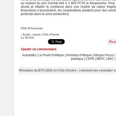
au respect du prix d’achat fixé à 2 800 FCFA le kilogramme. Pour 
stocks et rétablir la confiance dans une chaîne de valeur fragi
financières s’accumulent, les coopératives plaident pour des soluti
profonde dans la zone productrice.
Félix N'Guessan
:
Arrah.
,
cacao
,
Côte d'Ivoire
Lu 36 fois
Ajouter un commentaire
Actualités
|
Le Pouls Politique
|
Femmes d'Afrique
|
Afrique Focus
|
publique
|
CEPE
|
BEPC
|
BAC
Résultats du BTS 2026 en Côte d'Ivoire : comment les consulter en