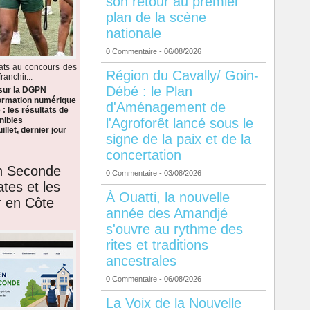
son retour au premier
plan de la scène
nationale
0 Commentaire
- 06/08/2026
dats au concours des
Région du Cavally/ Goin-
anchir...
Débé : le Plan
 sur la DGPN
formation numérique
d'Aménagement de
: les résultats de
l'Agroforêt lancé sous le
nibles
llet, dernier jour
signe de la paix et de la
concertation
en Seconde
0 Commentaire
- 03/08/2026
ates et les
À Ouatti, la nouvelle
r en Côte
année des Amandjé
s'ouvre au rythme des
rites et traditions
ancestrales
0 Commentaire
- 06/08/2026
La Voix de la Nouvelle