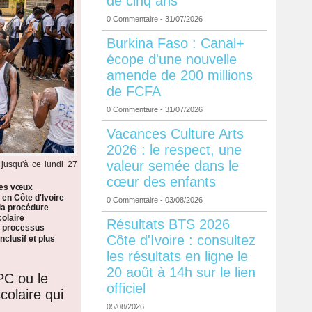
de cinq ans
0 Commentaire
- 31/07/2026
Burkina Faso : Canal+
écope d'une nouvelle
amende de 200 millions
de FCFA
0 Commentaire
- 31/07/2026
Vacances Culture Arts
2026 : le respect, une
valeur semée dans le
jusqu'à ce lundi 27
cœur des enfants
les vœux
 en Côte d'Ivoire
0 Commentaire
- 03/08/2026
la procédure
colaire
Résultats BTS 2026
n processus
Côte d'Ivoire : consultez
nclusif et plus
les résultats en ligne le
20 août à 14h sur le lien
PC ou le
officiel
colaire qui
05/08/2026