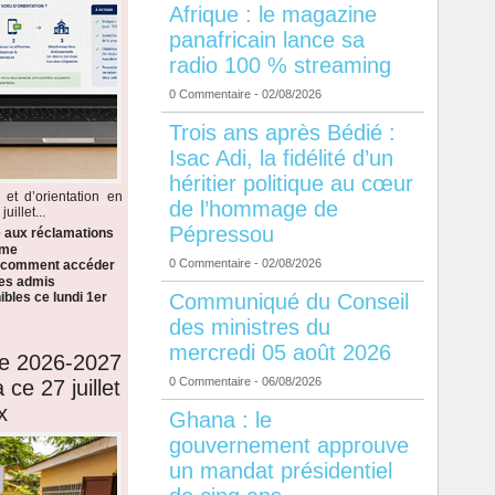
Afrique : le magazine
panafricain lance sa
radio 100 % streaming
0 Commentaire
- 02/08/2026
Trois ans après Bédié :
Isac Adi, la fidélité d’un
héritier politique au cœur
 et d’orientation en
de l’hommage de
illet...
Pépressou
e aux réclamations
ème
0 Commentaire
- 02/08/2026
i comment accéder
 les admis
Communiqué du Conseil
bles ce lundi 1er
des ministres du
mercredi 05 août 2026
de 2026-2027
0 Commentaire
- 06/08/2026
 ce 27 juillet
x
Ghana : le
gouvernement approuve
un mandat présidentiel