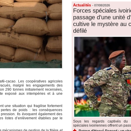
Actualités
-
07/08/2026
Forces spéciales ivoiri
passage d’une unité d’é
cultive le mystère au
défilé
café-cacao. Les coopératives agricoles
évacués, malgré les engagements des
ron 290 tonnes initialement recensées,
este exposé aux intempéries et à une
 une situation qui fragilise fortement
e, pertes de poids : les conséquences
pression. Ils évoquent également des
s listes d’enlèvement établies par le
Sous les regards captivés du p
spéciales ivoiriennes offrent un pass
s mécanismes de gestion de la filière et
Retour d’Hervé Renard : un cha