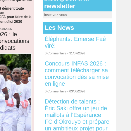
newsletter
t dément toute
que
Inscrivez-vous
CFA pour faire de la
nt d'ici 2030
Les News
/08/2026
26 : le
Éléphants: Emerse Faé
onvocations
viré!
didats
0 Commentaire
- 31/07/2026
Concours INFAS 2026 :
comment télécharger sa
convocation dès sa mise
en ligne
0 Commentaire
- 03/08/2026
Détection de talents :
Éric Saki offre un jeu de
maillots à l'Espérance
FC d'Okrouyo et prépare
un ambitieux projet pour