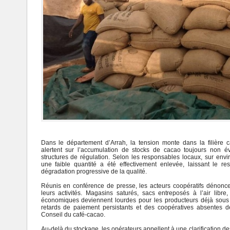
Dans le département d’
Arrah
, la tension monte dans la filière 
alertent sur l’accumulation de stocks de cacao toujours non 
structures de régulation. Selon les responsables locaux, sur envi
une faible quantité a été effectivement enlevée, laissant le r
dégradation progressive de la qualité.
Réunis en conférence de presse, les acteurs coopératifs dénoncent
leurs activités. Magasins saturés, sacs entreposés à l’air libr
économiques deviennent lourdes pour les producteurs déjà sous 
retards de paiement persistants et des coopératives absentes de
Conseil du café-cacao
.
Au-delà du stockage, les opérateurs appellent à une clarification de