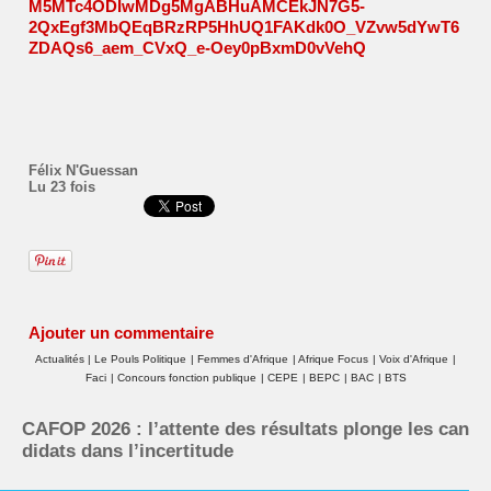
M5MTc4ODIwMDg5MgABHuAMCEkJN7G5-
2QxEgf3MbQEqBRzRP5HhUQ1FAKdk0O_VZvw5dYwT6
ZDAQs6_aem_CVxQ_e-Oey0pBxmD0vVehQ
Félix N'Guessan
Lu 23 fois
Ajouter un commentaire
Actualités
|
Le Pouls Politique
|
Femmes d'Afrique
|
Afrique Focus
|
Voix d'Afrique
|
Faci
|
Concours fonction publique
|
CEPE
|
BEPC
|
BAC
|
BTS
CAFOP 2026 : l’attente des résultats plonge les can
didats dans l’incertitude