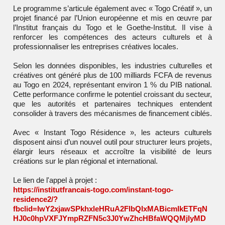
Le programme s’articule également avec « Togo Créatif », un
projet financé par l’
Union européenne
et mis en œuvre par
l’Institut français du Togo et le
Goethe-Institut
. Il vise à
renforcer les compétences des acteurs culturels et à
professionnaliser les entreprises créatives locales.
Selon les données disponibles, les industries culturelles et
créatives ont généré plus de 100 milliards FCFA de revenus
au Togo en 2024, représentant environ 1 % du PIB national.
Cette performance confirme le potentiel croissant du secteur,
que les autorités et partenaires techniques entendent
consolider à travers des mécanismes de financement ciblés.
Avec « Instant Togo Résidence », les acteurs culturels
disposent ainsi d’un nouvel outil pour structurer leurs projets,
élargir leurs réseaux et accroître la visibilité de leurs
créations sur le plan régional et international.
Le lien de l'appel à projet :
https://institutfrancais-togo.com/instant-togo-
residence2/?
fbclid=IwY2xjawSPkhxleHRuA2FlbQIxMABicmlkETFqN
HJ0c0hpVXFJYmpRZFN5c3J0YwZhcHBfaWQQMjIyMD