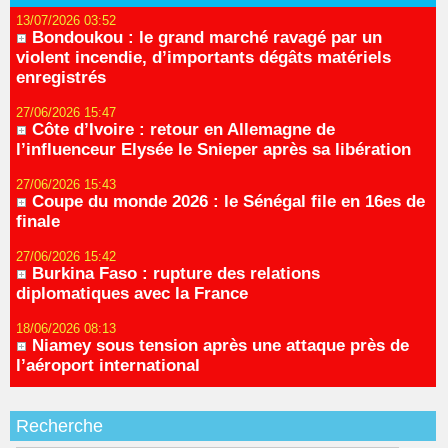
13/07/2026 03:52
Bondoukou : le grand marché ravagé par un
violent incendie, d’importants dégâts matériels
enregistrés
27/06/2026 15:47
Côte d’Ivoire : retour en Allemagne de
l’influenceur Elysée le Snieper après sa libération
27/06/2026 15:43
Coupe du monde 2026 : le Sénégal file en 16es de
finale
27/06/2026 15:42
Burkina Faso : rupture des relations
diplomatiques avec la France
18/06/2026 08:13
Niamey sous tension après une attaque près de
l’aéroport international
Recherche