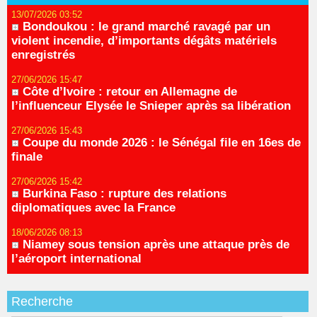
13/07/2026 03:52
Bondoukou : le grand marché ravagé par un
violent incendie, d’importants dégâts matériels
enregistrés
27/06/2026 15:47
Côte d’Ivoire : retour en Allemagne de
l’influenceur Elysée le Snieper après sa libération
27/06/2026 15:43
Coupe du monde 2026 : le Sénégal file en 16es de
finale
27/06/2026 15:42
Burkina Faso : rupture des relations
diplomatiques avec la France
18/06/2026 08:13
Niamey sous tension après une attaque près de
l’aéroport international
Recherche