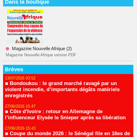
Dans la boutique
Magazine Nouvelle Afrique (2)
Magazine Nouvelle Afrique version PDF
Brèves
13/07/2026 03:52
Bondoukou : le grand marché ravagé par un
violent incendie, d’importants dégâts matériels
enregistrés
27/06/2026 15:47
Côte d’Ivoire : retour en Allemagne de
l’influenceur Elysée le Snieper après sa libération
27/06/2026 15:43
Coupe du monde 2026 : le Sénégal file en 16es de