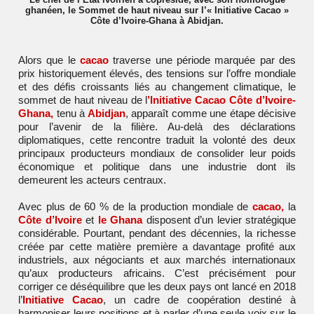
ghanéen, le Sommet de haut niveau sur l’« Initiative Cacao »
Côte d’Ivoire-Ghana à Abidjan.
Alors que le
cacao
traverse une période marquée par des
prix historiquement élevés, des tensions sur l’offre mondiale
et des défis croissants liés au changement climatique, le
sommet de haut niveau de l
’Initiative Cacao Côte d’Ivoire-
Ghana,
tenu à
Abidjan
, apparaît comme une étape décisive
pour l’avenir de la filière. Au-delà des déclarations
diplomatiques, cette rencontre traduit la volonté des deux
principaux producteurs mondiaux de consolider leur poids
économique et politique dans une industrie dont ils
demeurent les acteurs centraux.
Avec plus de 60 % de la production mondiale de
cacao,
la
Côte d’Ivoire
et
le Ghana
disposent d’un levier stratégique
considérable. Pourtant, pendant des décennies, la richesse
créée par cette matière première a davantage profité aux
industriels, aux négociants et aux marchés internationaux
qu’aux producteurs africains. C’est précisément pour
corriger ce déséquilibre que les deux pays ont lancé en 2018
l’
Initiative Cacao
, un cadre de coopération destiné à
harmoniser leurs positions et à parler d’une seule voix sur le