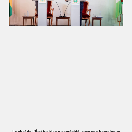
Le chef de l’État ivoirien a coprésidé, avec son homologue