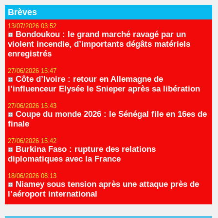
Brèves
13/07/2026 03:52
Bondoukou : le grand marché ravagé par un
violent incendie, d’importants dégâts matériels
enregistrés
27/06/2026 15:47
Côte d’Ivoire : retour en Allemagne de
l’influenceur Elysée le Snieper après sa libération
27/06/2026 15:43
Coupe du monde 2026 : le Sénégal file en 16es de
finale
27/06/2026 15:42
Burkina Faso : rupture des relations
diplomatiques avec la France
18/06/2026 08:13
Niamey sous tension après une attaque près de
l’aéroport international