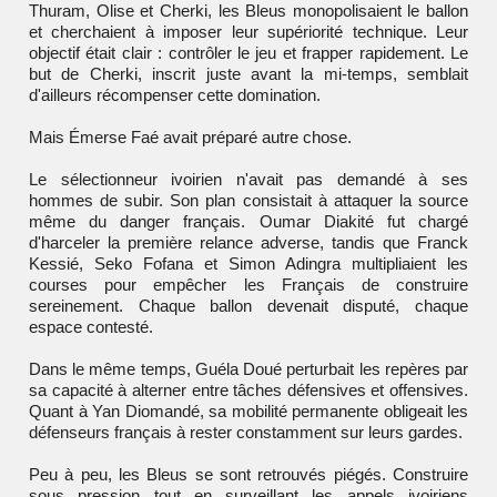
Thuram, Olise et Cherki, les Bleus monopolisaient le ballon
et cherchaient à imposer leur supériorité technique. Leur
objectif était clair : contrôler le jeu et frapper rapidement. Le
but de Cherki, inscrit juste avant la mi-temps, semblait
d'ailleurs récompenser cette domination.
Mais Émerse Faé avait préparé autre chose.
Le sélectionneur ivoirien n'avait pas demandé à ses
hommes de subir. Son plan consistait à attaquer la source
même du danger français. Oumar Diakité fut chargé
d'harceler la première relance adverse, tandis que Franck
Kessié, Seko Fofana et Simon Adingra multipliaient les
courses pour empêcher les Français de construire
sereinement. Chaque ballon devenait disputé, chaque
espace contesté.
Dans le même temps, Guéla Doué perturbait les repères par
sa capacité à alterner entre tâches défensives et offensives.
Quant à Yan Diomandé, sa mobilité permanente obligeait les
défenseurs français à rester constamment sur leurs gardes.
Peu à peu, les Bleus se sont retrouvés piégés. Construire
sous pression tout en surveillant les appels ivoiriens