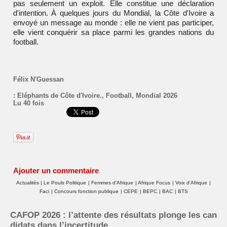
pas seulement un exploit. Elle constitue une déclaration
d'intention. À quelques jours du Mondial, la Côte d'Ivoire a
envoyé un message au monde : elle ne vient pas participer,
elle vient conquérir sa place parmi les grandes nations du
football.
Félix N'Guessan
:
Eléphants de Côte d'Ivoire.
,
Football
,
Mondial 2026
Lu 40 fois
Ajouter un commentaire
Actualités
|
Le Pouls Politique
|
Femmes d'Afrique
|
Afrique Focus
|
Voix d'Afrique
|
Faci
|
Concours fonction publique
|
CEPE
|
BEPC
|
BAC
|
BTS
CAFOP 2026 : l’attente des résultats plonge les can
didats dans l’incertitude