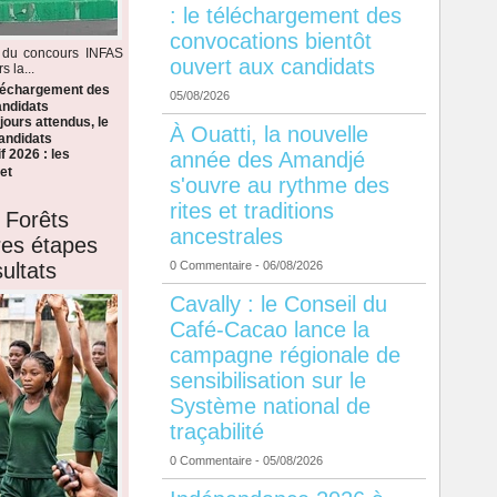
: le téléchargement des
convocations bientôt
s du concours INFAS
ouvert aux candidats
 la...
éléchargement des
05/08/2026
andidats
ours attendus, le
À Ouatti, la nouvelle
candidats
f 2026 : les
année des Amandjé
et
s'ouvre au rythme des
rites et traditions
 Forêts
ancestrales
ères étapes
ultats
0 Commentaire
- 06/08/2026
Cavally : le Conseil du
Café-Cacao lance la
campagne régionale de
sensibilisation sur le
Système national de
traçabilité
0 Commentaire
- 05/08/2026