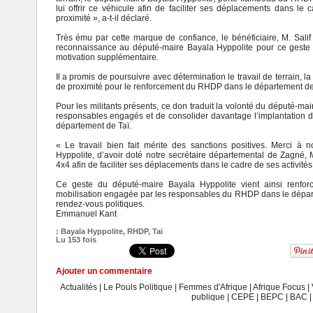
lui offrir ce véhicule afin de faciliter ses déplacements dans le
proximité », a-t-il déclaré.
Très ému par cette marque de confiance, le bénéficiaire, M. Salif
reconnaissance au député-maire Bayala Hyppolite pour ce geste
motivation supplémentaire.
Il a promis de poursuivre avec détermination le travail de terrain, la
de proximité pour le renforcement du RHDP dans le département d
Pour les militants présents, ce don traduit la volonté du député-m
responsables engagés et de consolider davantage l’implantation du 
département de Taï.
« Le travail bien fait mérite des sanctions positives. Merci à 
Hyppolite, d’avoir doté notre secrétaire départemental de Zagné, 
4x4 afin de faciliter ses déplacements dans le cadre de ses activités 
Ce geste du député-maire Bayala Hyppolite vient ainsi renfor
mobilisation engagée par les responsables du RHDP dans le dépar
rendez-vous politiques.
Emmanuel Kant
:
Bayala Hyppolite
,
RHDP
,
Taï
Lu 153 fois
Ajouter un commentaire
Actualités
|
Le Pouls Politique
|
Femmes d'Afrique
|
Afrique Focus
|
publique
|
CEPE
|
BEPC
|
BAC