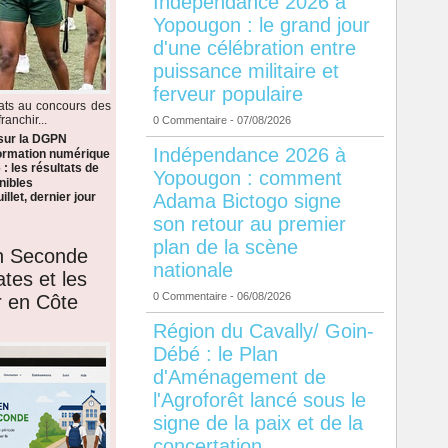
Indépendance 2026 à
Yopougon : le grand jour
d'une célébration entre
puissance militaire et
ferveur populaire
dats au concours des
anchir...
0 Commentaire
- 07/08/2026
 sur la DGPN
Indépendance 2026 à
formation numérique
: les résultats de
Yopougon : comment
nibles
Adama Bictogo signe
llet, dernier jour
son retour au premier
plan de la scène
en Seconde
nationale
ates et les
0 Commentaire
- 06/08/2026
r en Côte
Région du Cavally/ Goin-
Débé : le Plan
d'Aménagement de
l'Agroforêt lancé sous le
signe de la paix et de la
concertation