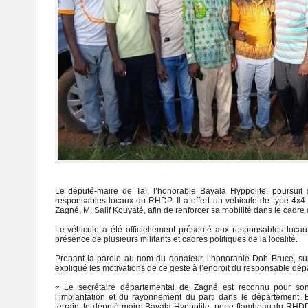
Le député-maire de Taï, l’honorable Bayala Hyppolite, poursuit
responsables locaux du RHDP. Il a offert un véhicule de type 4x
Zagné, M. Salif Kouyaté, afin de renforcer sa mobilité dans le cadre d
Le véhicule a été officiellement présenté aux responsables loc
présence de plusieurs militants et cadres politiques de la localité.
Prenant la parole au nom du donateur, l’honorable Doh Bruce, su
expliqué les motivations de ce geste à l’endroit du responsable dé
« Le secrétaire départemental de Zagné est reconnu pour so
l’implantation et du rayonnement du parti dans le département. 
terrain, le député-maire Bayala Hyppolite, porte-flambeau du RH