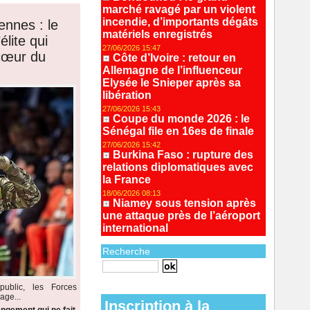
marché ravagé par un violent
incendie, d’importants dégâts
ennes : le
matériels enregistrés
lite qui
27/06/2026 15:47
 cœur du
Côte d’Ivoire : retour en
Allemagne de l’influenceur
Elysée le Snieper après sa
libération
27/06/2026 15:43
Coupe du monde 2026 : le
Sénégal file en 16es de finale
27/06/2026 15:42
Burkina Faso : rupture des
relations diplomatiques avec
la France
18/06/2026 08:13
Niamey sous tension après
une attaque près de l’aéroport
international
Recherche
Recherche avancée
ublic, les Forces
age...
Inscription à la
ngement qui ne fait