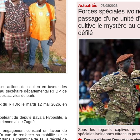
Actualités
-
07/08/2026
Forces spéciales ivoiri
passage d’une unité d’é
cultive le mystère au
défilé
 ses actions de soutien en faveur des
4 au secrétaire départemental RHDP de
es activités du parti.
aux du RHDP, le mardi 12 mai 2026, en
ppléant du député Bayala Hyppolite, a
partemental de Zagné.
Sous les regards captivés du p
n engagement constant en faveur de
spéciales ivoiriennes offrent un pass
En vue de renforcer sa mobilité sur le
DP dans la commune de Taï, a décidé de
Retour d’Hervé Renard : un cha