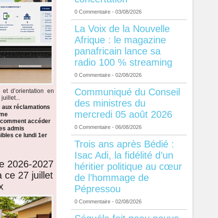
0 Commentaire
- 03/08/2026
La Voix de la Nouvelle
Afrique : le magazine
panafricain lance sa
radio 100 % streaming
0 Commentaire
- 02/08/2026
Communiqué du Conseil
 et d’orientation en
illet...
des ministres du
e aux réclamations
mercredi 05 août 2026
ème
i comment accéder
0 Commentaire
- 06/08/2026
 les admis
bles ce lundi 1er
Trois ans après Bédié :
Isac Adi, la fidélité d’un
de 2026-2027
héritier politique au cœur
 ce 27 juillet
de l’hommage de
x
Pépressou
0 Commentaire
- 02/08/2026