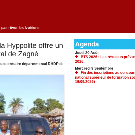
gement qui ne fait pas rêver les Ivoiriens
Agenda
a Hyppolite offre un
tal de Zagné
Jeudi 20 Août
BTS 2026 : Les résultats prévus
2026.
4 au secrétaire départemental RHDP de
Mercredi 9 Septembre
Fin des inscriptions au concours 
national supérieur de formation soc
19/09/2026)
ACCUEIL
GALERIE
TÉLÉCHARGEMENTS
FORUM
LIENS