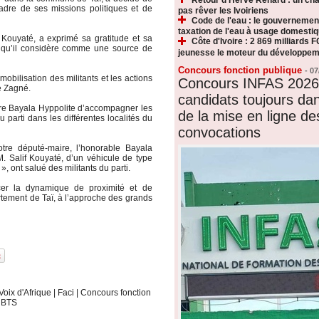
 cadre de ses missions politiques et de
pas rêver les Ivoiriens
Code de l'eau : le gouvernemen
taxation de l'eau à usage domesti
 Kouyaté, a exprimé sa gratitude et sa
Côte d'Ivoire : 2 869 milliards F
 qu’il considère comme une source de
jeunesse le moteur du développeme
Concours fonction publique
-
07
 mobilisation des militants et les actions
Concours INFAS 2026 
e Zagné.
candidats toujours dan
aire Bayala Hyppolite d’accompagner les
de la mise en ligne de
parti dans les différentes localités du
convocations
notre député-maire, l’honorable Bayala
M. Salif Kouyaté, d’un véhicule de type
», ont salué des militants du parti.
cer la dynamique de proximité et de
tement de Taï, à l’approche des grands
Voix d'Afrique
|
Faci
|
Concours fonction
|
BTS