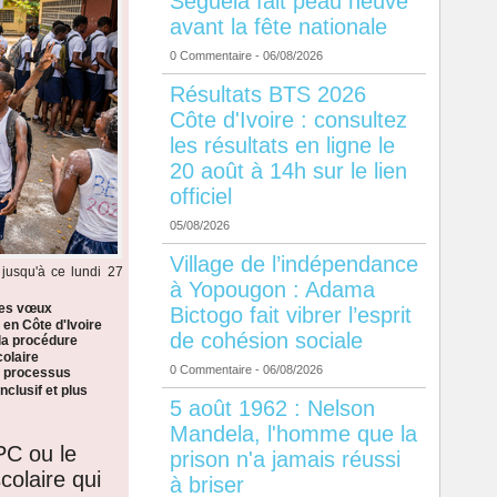
Séguéla fait peau neuve
avant la fête nationale
0 Commentaire
- 06/08/2026
Résultats BTS 2026
Côte d'Ivoire : consultez
les résultats en ligne le
20 août à 14h sur le lien
officiel
05/08/2026
Village de l’indépendance
jusqu'à ce lundi 27
à Yopougon : Adama
les vœux
Bictogo fait vibrer l’esprit
 en Côte d'Ivoire
de cohésion sociale
la procédure
colaire
0 Commentaire
- 06/08/2026
n processus
nclusif et plus
5 août 1962 : Nelson
Mandela, l'homme que la
PC ou le
prison n'a jamais réussi
colaire qui
à briser