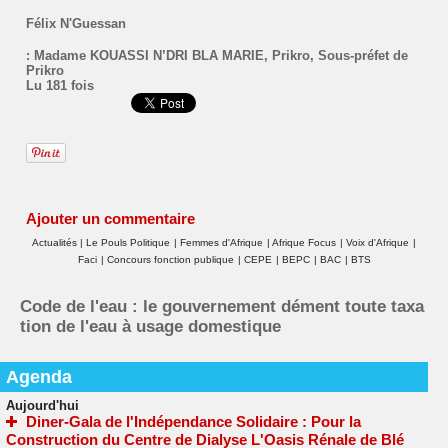
Félix N'Guessan
:
Madame KOUASSI N’DRI BLA MARIE
,
Prikro
,
Sous-préfet de
Prikro
Lu 181 fois
Ajouter un commentaire
Actualités
|
Le Pouls Politique
|
Femmes d'Afrique
|
Afrique Focus
|
Voix d'Afrique
|
Faci
|
Concours fonction publique
|
CEPE
|
BEPC
|
BAC
|
BTS
Code de l'eau : le gouvernement dément toute taxa
tion de l'eau à usage domestique
Agenda
Aujourd'hui
Diner-Gala de l'Indépendance Solidaire : Pour la
Construction du Centre de Dialyse L'Oasis Rénale de Blé