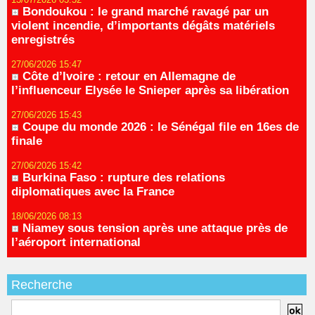
Bondoukou : le grand marché ravagé par un
violent incendie, d’importants dégâts matériels
enregistrés
27/06/2026 15:47
Côte d’Ivoire : retour en Allemagne de
l’influenceur Elysée le Snieper après sa libération
27/06/2026 15:43
Coupe du monde 2026 : le Sénégal file en 16es de
finale
27/06/2026 15:42
Burkina Faso : rupture des relations
diplomatiques avec la France
18/06/2026 08:13
Niamey sous tension après une attaque près de
l’aéroport international
Recherche