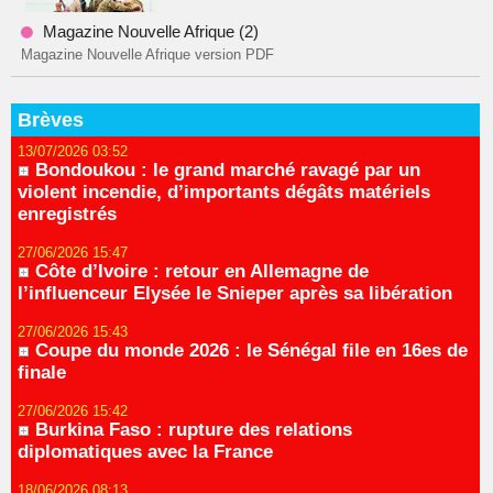
Magazine Nouvelle Afrique (2)
Magazine Nouvelle Afrique version PDF
Brèves
13/07/2026 03:52
Bondoukou : le grand marché ravagé par un
violent incendie, d’importants dégâts matériels
enregistrés
27/06/2026 15:47
Côte d’Ivoire : retour en Allemagne de
l’influenceur Elysée le Snieper après sa libération
27/06/2026 15:43
Coupe du monde 2026 : le Sénégal file en 16es de
finale
27/06/2026 15:42
Burkina Faso : rupture des relations
diplomatiques avec la France
18/06/2026 08:13