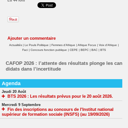
Lu 44 fois
Ajouter un commentaire
Actualités
|
Le Pouls Politique
|
Femmes d'Afrique
|
Afrique Focus
|
Voix d'Afrique
|
Faci
|
Concours fonction publique
|
CEPE
|
BEPC
|
BAC
|
BTS
CAFOP 2026 : l’attente des résultats plonge les can
didats dans l’incertitude
Agenda
Jeudi 20 Août
BTS 2026 : Les résultats prévus pour le 20 août 2026.
Mercredi 9 Septembre
Fin des inscriptions au concours de l'Institut national
supérieur de formation sociale (INSFS) (au 19/09/2026)