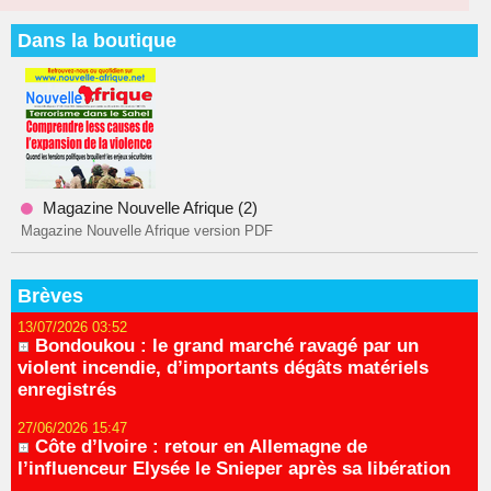
Dans la boutique
Magazine Nouvelle Afrique (2)
Magazine Nouvelle Afrique version PDF
Brèves
13/07/2026 03:52
Bondoukou : le grand marché ravagé par un
violent incendie, d’importants dégâts matériels
enregistrés
27/06/2026 15:47
Côte d’Ivoire : retour en Allemagne de
l’influenceur Elysée le Snieper après sa libération