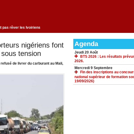
ent qui ne fait pas rêver les Ivoiriens
Agenda
rteurs nigériens font
 sous tension
Jeudi 20 Août
BTS 2026 : Les résultats prévus
2026.
refusé de livrer du carburant au Mali,
Mercredi 9 Septembre
Fin des inscriptions au concours 
national supérieur de formation soc
19/09/2026)
ACCUEIL
GALERIE
TÉLÉCHARGEMENTS
FORUM
LIENS