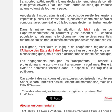
transporteurs, Abidine Ali, a lu une déclaration empreinte de contri
faute grave envers l’État. Des mots lourds de sens, qui traduisen
qu’une volonté de tourner la page.
Au-delà de l’aspect administratif, cet épisode révèle les tension
impératifs publics. Les transporteurs, pris entre contraintes opératio
composer avec une réalité où la logistique devient un instrument de
Dans le même temps, la situation du
Mali
reste au cœu
L’approvisionnement en carburant y est essentiel : il condit
populations, mais aussi le fonctionnement des services essentiels
rupture de flux se traduit immédiatement par des conséquences visib
En filigrane, c’est toute la logique de coopération régionale 
l
’
Alliance des États du Sahel
.
L’épisode illustre une volonté de renf
biens stratégiques, mais aussi d’affirmer une solidarité économique
Les engagements pris par les transporteurs — respect des
professionnalisme accru — visent à restaurer la confiance. Reste à s
éviter de nouvelles tensions dans un espace où les fragilités l
politiques.
Car au-delà des sanctions et des excuses, cet épisode raconte surt
Sahel, le carburant n’est pas seulement une marchandise, mais un lev
Félix N'Guessan
:
Crise de carburant
,
les transporteurs nigériens de retour
,
Mali
Lu 43 fois
Ajouter un commentaire
Actualités
|
Le Pouls Politique
|
Femmes d'Afrique
|
Afrique Focus
|