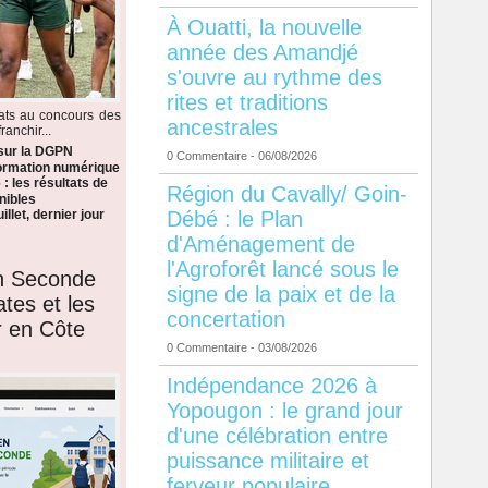
À Ouatti, la nouvelle
année des Amandjé
s'ouvre au rythme des
rites et traditions
dats au concours des
ancestrales
anchir...
 sur la DGPN
0 Commentaire
- 06/08/2026
formation numérique
: les résultats de
Région du Cavally/ Goin-
nibles
Débé : le Plan
llet, dernier jour
d'Aménagement de
l'Agroforêt lancé sous le
en Seconde
signe de la paix et de la
ates et les
concertation
r en Côte
0 Commentaire
- 03/08/2026
Indépendance 2026 à
Yopougon : le grand jour
d'une célébration entre
puissance militaire et
ferveur populaire