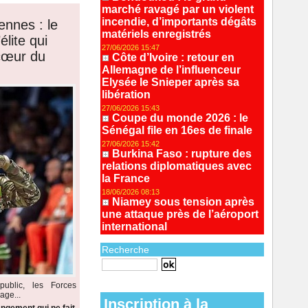
marché ravagé par un violent
incendie, d’importants dégâts
ennes : le
matériels enregistrés
lite qui
27/06/2026 15:47
 cœur du
Côte d’Ivoire : retour en
Allemagne de l’influenceur
Elysée le Snieper après sa
libération
27/06/2026 15:43
Coupe du monde 2026 : le
Sénégal file en 16es de finale
27/06/2026 15:42
Burkina Faso : rupture des
relations diplomatiques avec
la France
18/06/2026 08:13
Niamey sous tension après
une attaque près de l’aéroport
international
Recherche
Recherche avancée
ublic, les Forces
age...
Inscription à la
ngement qui ne fait