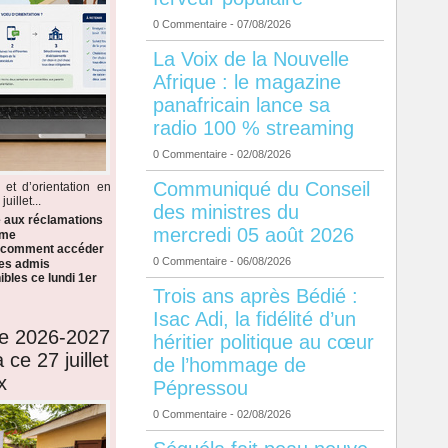
0 Commentaire
- 07/08/2026
La Voix de la Nouvelle
Afrique : le magazine
panafricain lance sa
radio 100 % streaming
0 Commentaire
- 02/08/2026
Communiqué du Conseil
 et d’orientation en
illet...
des ministres du
e aux réclamations
mercredi 05 août 2026
ème
i comment accéder
0 Commentaire
- 06/08/2026
 les admis
bles ce lundi 1er
Trois ans après Bédié :
Isac Adi, la fidélité d’un
de 2026-2027
héritier politique au cœur
 ce 27 juillet
de l’hommage de
x
Pépressou
0 Commentaire
- 02/08/2026