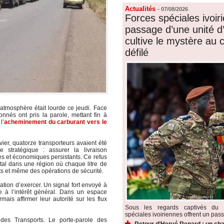
Actualités
-
07/08/2026
Forces spéciales ivoiri
passage d’une unité d’é
cultive le mystère au
défilé
l’atmosphère était lourde ce jeudi. Face
onnés ont pris la parole, mettant fin à
l’
acheminement du carburant vers le
ier, quatorze transporteurs avaient été
 stratégique : assurer la livraison
ires et économiques persistants. Ce refus
tal dans une région où chaque litre de
ts et même des opérations de sécurité.
ation d’exercer. Un signal fort envoyé à
ée à l’intérêt général. Dans un espace
mais affirmer leur autorité sur les flux
Sous les regards captivés du p
spéciales ivoiriennes offrent un pass
 des Transports. Le porte-parole des
Retour d’Hervé Renard : un cha