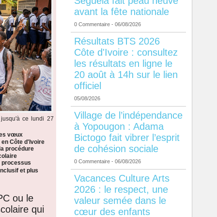
Séguéla fait peau neuve
avant la fête nationale
0 Commentaire
- 06/08/2026
Résultats BTS 2026
Côte d'Ivoire : consultez
les résultats en ligne le
20 août à 14h sur le lien
officiel
05/08/2026
Village de l’indépendance
jusqu'à ce lundi 27
à Yopougon : Adama
les vœux
Bictogo fait vibrer l’esprit
 en Côte d'Ivoire
de cohésion sociale
la procédure
colaire
0 Commentaire
- 06/08/2026
n processus
nclusif et plus
Vacances Culture Arts
2026 : le respect, une
PC ou le
valeur semée dans le
colaire qui
cœur des enfants