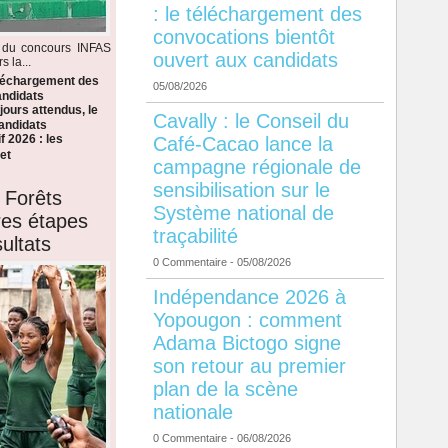
: le téléchargement des
convocations bientôt
s du concours INFAS
ouvert aux candidats
 la...
éléchargement des
05/08/2026
andidats
ours attendus, le
Cavally : le Conseil du
candidats
f 2026 : les
Café-Cacao lance la
et
campagne régionale de
sensibilisation sur le
 Forêts
Système national de
ères étapes
traçabilité
ultats
0 Commentaire
- 05/08/2026
Indépendance 2026 à
Yopougon : comment
Adama Bictogo signe
son retour au premier
plan de la scène
nationale
0 Commentaire
- 06/08/2026