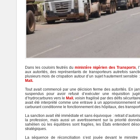
Dans les couloirs feutrés du
ministère nigérien des Transports
, 
aux autorités, des représentants de transporteurs autrefois sancti
plusieurs mois de crispation autour d’un sujet hautement sensible : 
Mali.
Tout avait commencé par une décision ferme des autorités. En janv
suspendus pour avoir refusé d’exécuter une réquisition jugée
d’hydrocarbures vers le
Mali
, voisin fragilisé par des défis sécurita
avait été interprété comme une entrave à un approvisionnement vi
carburant conditionne le fonctionnement des hôpitaux, des transpor
La sanction avait été immédiate et sans équivoque : retrait d’autoris
la profession, mais aussi un avertissement sur la priorité donn
sahélien où les équilibres sont fragiles, les États entendent désor
stratégiques.
La séquence de réconciliation s’est jouée devant le ministre