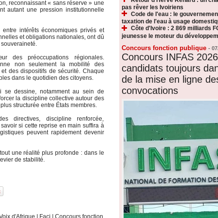
tion, reconnaissant « sans réserve » une
pas rêver les Ivoiriens
t autant une pression institutionnelle
Code de l'eau : le gouvernemen
taxation de l'eau à usage domesti
Côte d'Ivoire : 2 869 milliards F
s entre intérêts économiques privés et
jeunesse le moteur du développeme
nnelles et obligations nationales, ont dû
 souveraineté.
Concours fonction publique
-
07
Concours INFAS 2026 
r des préoccupations régionales.
ionne non seulement la mobilité des
candidats toujours dan
 et des dispositifs de sécurité. Chaque
de la mise en ligne de
les dans le quotidien des citoyens.
convocations
qui se dessine, notamment au sein de
orcer la discipline collective autour des
 plus structurée entre États membres.
 directives, discipline renforcée,
avoir si cette reprise en main suffira à
ogistiques peuvent rapidement devenir
out une réalité plus profonde : dans le
ier de stabilité.
Voix d'Afrique
|
Faci
|
Concours fonction