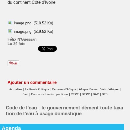
du continent
Côte d'Ivoire
.
image.png
(519.52 Ko)
image.png
(519.52 Ko)
Félix N'Guessan
Lu 24 fois
Ajouter un commentaire
Actualités
|
Le Pouls Politique
|
Femmes d'Afrique
|
Afrique Focus
|
Voix d'Afrique
|
Faci
|
Concours fonction publique
|
CEPE
|
BEPC
|
BAC
|
BTS
Code de l'eau : le gouvernement dément toute taxa
tion de l'eau à usage domestique
Agenda