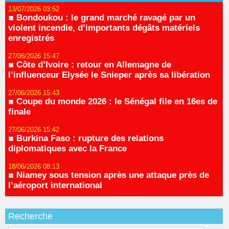
13/07/2026 03:52
Bondoukou : le grand marché ravagé par un
violent incendie, d’importants dégâts matériels
enregistrés
27/06/2026 15:47
Côte d’Ivoire : retour en Allemagne de
l’influenceur Elysée le Snieper après sa libération
27/06/2026 15:43
Coupe du monde 2026 : le Sénégal file en 16es de
finale
27/06/2026 15:42
Burkina Faso : rupture des relations
diplomatiques avec la France
18/06/2026 08:13
Niamey sous tension après une attaque près de
l’aéroport international
Recherche