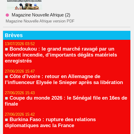
Magazine Nouvelle Afrique (2)
Magazine Nouvelle Afrique version PDF
Brèves
13/07/2026 03:52
Bondoukou : le grand marché ravagé par un
violent incendie, d’importants dégâts matériels
enregistrés
27/06/2026 15:47
Côte d’Ivoire : retour en Allemagne de
l’influenceur Elysée le Snieper après sa libération
27/06/2026 15:43
Coupe du monde 2026 : le Sénégal file en 16es de
finale
27/06/2026 15:42
Burkina Faso : rupture des relations
diplomatiques avec la France