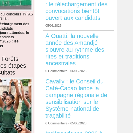
: le téléchargement des
convocations bientôt
s du concours INFAS
ouvert aux candidats
 la...
éléchargement des
05/08/2026
andidats
ours attendus, le
À Ouatti, la nouvelle
candidats
f 2026 : les
année des Amandjé
et
s'ouvre au rythme des
rites et traditions
 Forêts
ancestrales
ères étapes
ultats
0 Commentaire
- 06/08/2026
Cavally : le Conseil du
Café-Cacao lance la
campagne régionale de
sensibilisation sur le
Système national de
traçabilité
0 Commentaire
- 05/08/2026