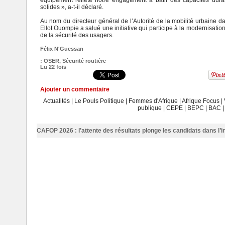
équipement reflète notre engagement à bâtir des capacités durabl
solides », a-t-il déclaré.
Au nom du directeur général de l’Autorité de la mobilité urbaine 
Ellot Ouompie a salué une initiative qui participe à la modernisation
de la sécurité des usagers.
Félix N'Guessan
:
OSER
,
Sécurité routière
Lu 22 fois
Ajouter un commentaire
Actualités
|
Le Pouls Politique
|
Femmes d'Afrique
|
Afrique Focus
|
publique
|
CEPE
|
BEPC
|
BAC
CAFOP 2026 : l’attente des résultats plonge les candidats dans l’i