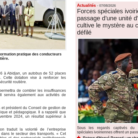
Actualités
-
07/08/2026
Forces spéciales ivoiri
passage d’une unité d’é
cultive le mystère au
défilé
 formation pratique des conducteurs
tière.
026 à Abidjan, un autobus de 52 places
. Cette dotation vise à renforcer les
curité routière.
ermettra de combler les insuffisances
l servira également aux activités de
s et président du Conseil de gestion de
gique et pédagogique. Il a rappelé que
vembre 2024, un résultat supérieur à
Sous les regards captivés du p
n traduit la volonté de l’entreprise
spéciales ivoiriennes offrent un pass
ans le secteur des transports. « Cet
Retour d’Hervé Renard : un cha