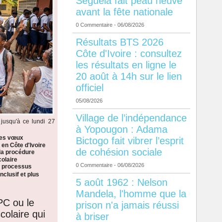
Séguéla fait peau neuve
avant la fête nationale
0 Commentaire
- 06/08/2026
Résultats BTS 2026
Côte d'Ivoire : consultez
les résultats en ligne le
20 août à 14h sur le lien
officiel
05/08/2026
Village de l’indépendance
jusqu'à ce lundi 27
à Yopougon : Adama
les vœux
Bictogo fait vibrer l’esprit
 en Côte d'Ivoire
de cohésion sociale
la procédure
colaire
0 Commentaire
- 06/08/2026
n processus
nclusif et plus
5 août 1962 : Nelson
Mandela, l'homme que la
PC ou le
prison n'a jamais réussi
colaire qui
à briser