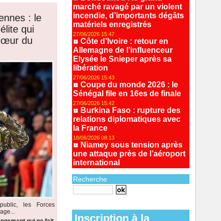
marché ravagé par un violent
incendie, d’importants dégâts
ennes : le
matériels enregistrés
lite qui
27/06/2026 15:47
 cœur du
Côte d’Ivoire : retour en
Allemagne de l’influenceur
Elysée le Snieper après sa
libération
27/06/2026 15:43
Coupe du monde 2026 : le
Sénégal file en 16es de finale
27/06/2026 15:42
Burkina Faso : rupture des
relations diplomatiques avec
la France
18/06/2026 08:13
Niamey sous tension après
une attaque près de l’aéroport
international
Recherche
Recherche avancée
ublic, les Forces
age...
Inscription à la
ngement qui ne fait