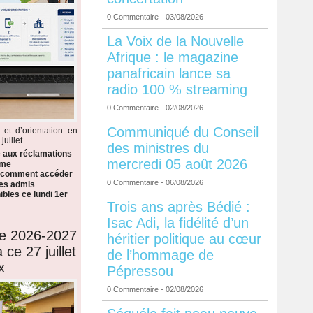
0 Commentaire
- 03/08/2026
La Voix de la Nouvelle
Afrique : le magazine
panafricain lance sa
radio 100 % streaming
0 Commentaire
- 02/08/2026
Communiqué du Conseil
 et d’orientation en
illet...
des ministres du
e aux réclamations
mercredi 05 août 2026
ème
i comment accéder
0 Commentaire
- 06/08/2026
 les admis
bles ce lundi 1er
Trois ans après Bédié :
Isac Adi, la fidélité d’un
de 2026-2027
héritier politique au cœur
 ce 27 juillet
de l’hommage de
x
Pépressou
0 Commentaire
- 02/08/2026