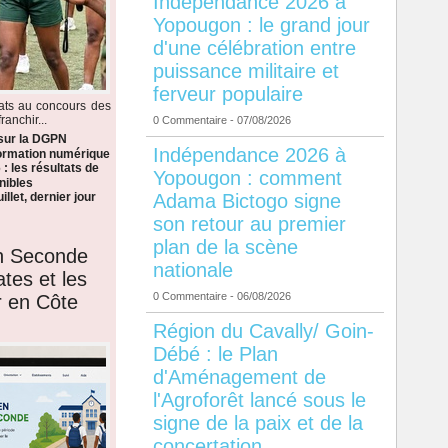
Indépendance 2026 à
Yopougon : le grand jour
d'une célébration entre
puissance militaire et
ferveur populaire
dats au concours des
anchir...
0 Commentaire
- 07/08/2026
 sur la DGPN
Indépendance 2026 à
formation numérique
: les résultats de
Yopougon : comment
nibles
Adama Bictogo signe
llet, dernier jour
son retour au premier
plan de la scène
en Seconde
nationale
ates et les
0 Commentaire
- 06/08/2026
r en Côte
Région du Cavally/ Goin-
Débé : le Plan
d'Aménagement de
l'Agroforêt lancé sous le
signe de la paix et de la
concertation