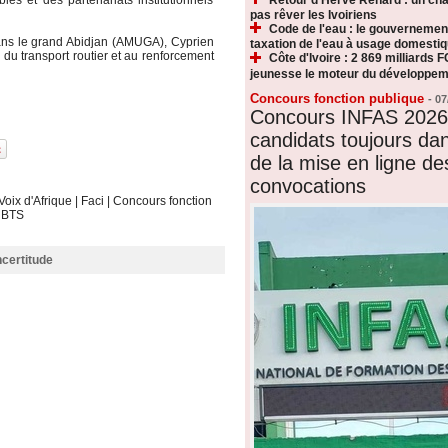
es et des partenariats institutionnels
pas rêver les Ivoiriens
Code de l'eau : le gouvernemen
dans le grand Abidjan (AMUGA), Cyprien
taxation de l'eau à usage domesti
 du transport routier et au renforcement
Côte d'Ivoire : 2 869 milliards F
jeunesse le moteur du développeme
Concours fonction publique
-
07
Concours INFAS 2026 
candidats toujours dan
de la mise en ligne de
convocations
Voix d'Afrique
|
Faci
|
Concours fonction
|
BTS
ncertitude