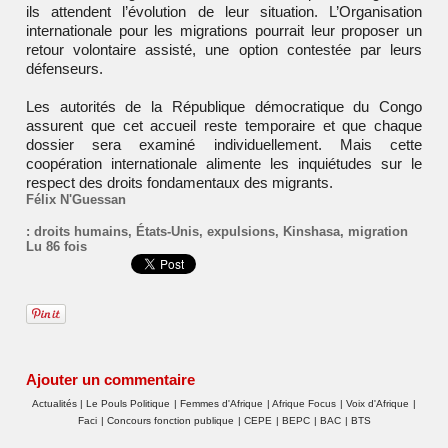
ils attendent l’évolution de leur situation. L’
Organisation
internationale pour les migrations
pourrait leur proposer un
retour volontaire assisté, une option contestée par leurs
défenseurs.
Les autorités de la
République démocratique du Congo
assurent que cet accueil reste temporaire et que chaque
dossier sera examiné individuellement. Mais cette
coopération internationale alimente les inquiétudes sur le
respect des droits fondamentaux des migrants.
Félix N'Guessan
:
droits humains
,
États-Unis
,
expulsions
,
Kinshasa
,
migration
Lu 86 fois
Ajouter un commentaire
Actualités
|
Le Pouls Politique
|
Femmes d'Afrique
|
Afrique Focus
|
Voix d'Afrique
|
Faci
|
Concours fonction publique
|
CEPE
|
BEPC
|
BAC
|
BTS