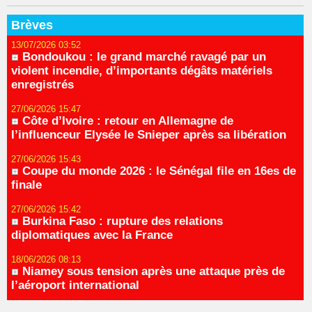
Brèves
13/07/2026 03:52
Bondoukou : le grand marché ravagé par un
violent incendie, d’importants dégâts matériels
enregistrés
27/06/2026 15:47
Côte d’Ivoire : retour en Allemagne de
l’influenceur Elysée le Snieper après sa libération
27/06/2026 15:43
Coupe du monde 2026 : le Sénégal file en 16es de
finale
27/06/2026 15:42
Burkina Faso : rupture des relations
diplomatiques avec la France
18/06/2026 08:13
Niamey sous tension après une attaque près de
l’aéroport international