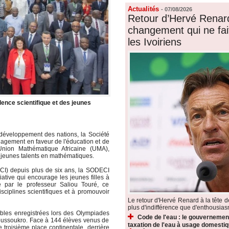
Actualités
-
07/08/2026
Retour d’Hervé Renard
changement qui ne fai
les Ivoiriens
ence scientifique et des jeunes
 développement des nations, la Société
gagement en faveur de l'éducation et de
'Union Mathématique Africaine (UMA),
es jeunes talents en mathématiques.
MCI) depuis plus de six ans, la SODECI
tiative qui encourage les jeunes filles à
rté par le professeur Saliou Touré, ce
sciplines scientifiques et à promouvoir
Le retour d'Hervé Renard à la tête 
plus d'indifférence que d'enthousiasm
les enregistrées lors des Olympiades
Code de l'eau : le gouvernemen
ussoukro. Face à 144 élèves venus de
taxation de l'eau à usage domesti
e troisième place continentale, derrière