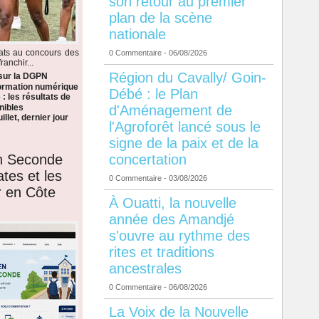
son retour au premier
plan de la scène
nationale
dats au concours des
0 Commentaire
- 06/08/2026
anchir...
Région du Cavally/ Goin-
 sur la DGPN
formation numérique
Débé : le Plan
: les résultats de
d'Aménagement de
nibles
llet, dernier jour
l'Agroforêt lancé sous le
signe de la paix et de la
en Seconde
concertation
ates et les
0 Commentaire
- 03/08/2026
r en Côte
À Ouatti, la nouvelle
année des Amandjé
s'ouvre au rythme des
rites et traditions
ancestrales
0 Commentaire
- 06/08/2026
La Voix de la Nouvelle