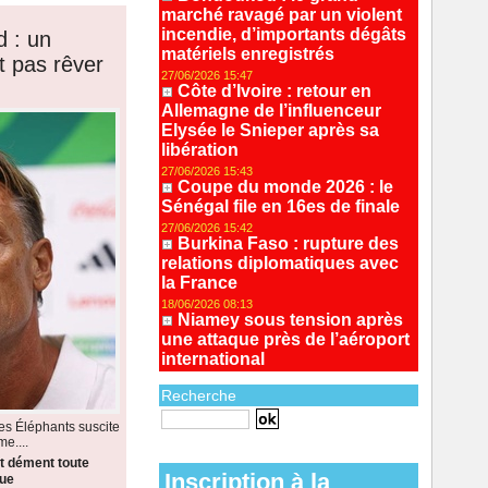
marché ravagé par un violent
incendie, d’importants dégâts
 : un
matériels enregistrés
t pas rêver
27/06/2026 15:47
Côte d’Ivoire : retour en
Allemagne de l’influenceur
Elysée le Snieper après sa
libération
27/06/2026 15:43
Coupe du monde 2026 : le
Sénégal file en 16es de finale
27/06/2026 15:42
Burkina Faso : rupture des
relations diplomatiques avec
la France
18/06/2026 08:13
Niamey sous tension après
une attaque près de l’aéroport
international
Recherche
des Éléphants suscite
e....
Recherche avancée
t dément toute
Inscription à la
que