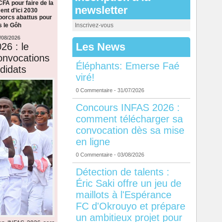
CFA pour faire de la
newsletter
nt d'ici 2030
 porcs abattus pour
s le Gôh
Inscrivez-vous
/08/2026
Les News
26 : le
onvocations
Éléphants: Emerse Faé
didats
viré!
0 Commentaire
- 31/07/2026
Concours INFAS 2026 :
comment télécharger sa
convocation dès sa mise
en ligne
0 Commentaire
- 03/08/2026
Détection de talents :
Éric Saki offre un jeu de
maillots à l'Espérance
FC d'Okrouyo et prépare
un ambitieux projet pour