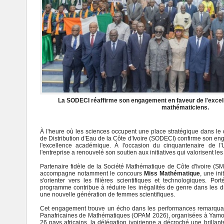
La SODECI réaffirme son engagement en faveur de l'excell
mathématiciens.
À l'heure où les sciences occupent une place stratégique dans le
de Distribution d'Eau de la Côte d'Ivoire (SODECI) confirme son en
l'excellence académique. À l'occasion du cinquantenaire de l
l'entreprise a renouvelé son soutien aux initiatives qui valorisent l
Partenaire fidèle de la Société Mathématique de Côte d'Ivoire (S
accompagne notamment le concours
Miss Mathématique
, une ini
s'orienter vers les filières scientifiques et technologiques. Po
programme contribue à réduire les inégalités de genre dans les di
une nouvelle génération de femmes scientifiques.
Cet engagement trouve un écho dans les performances remarquab
Panafricaines de Mathématiques (OPAM 2026), organisées à Yamo
26 pays africains, la délégation ivoirienne a décroché une brillant