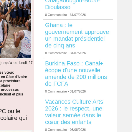
Ouagadougou-Bobo-
Dioulasso
0 Commentaire
- 31/07/2026
Ghana : le
gouvernement approuve
un mandat présidentiel
de cinq ans
0 Commentaire
- 31/07/2026
Burkina Faso : Canal+
jusqu'à ce lundi 27
écope d'une nouvelle
les vœux
amende de 200 millions
 en Côte d'Ivoire
la procédure
de FCFA
colaire
n processus
0 Commentaire
- 31/07/2026
nclusif et plus
Vacances Culture Arts
2026 : le respect, une
PC ou le
valeur semée dans le
colaire qui
cœur des enfants
0 Commentaire
- 03/08/2026