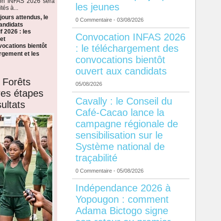
ion INFAS 2026 sera
les jeunes
tés à...
ours attendus, le
0 Commentaire
- 03/08/2026
candidats
f 2026 : les
Convocation INFAS 2026
et
ocations bientôt
: le téléchargement des
argement et les
convocations bientôt
ouvert aux candidats
 Forêts
05/08/2026
ères étapes
Cavally : le Conseil du
ultats
Café-Cacao lance la
campagne régionale de
sensibilisation sur le
Système national de
traçabilité
0 Commentaire
- 05/08/2026
Indépendance 2026 à
Yopougon : comment
Adama Bictogo signe