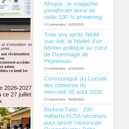
Afrique : le magazine
panafricain lance sa
radio 100 % streaming
0 Commentaire
- 02/08/2026
Trois ans après Bédié :
Isac Adi, la fidélité d’un
 et d’orientation en
héritier politique au cœur
illet...
de l’hommage de
e aux réclamations
ème
Pépressou
i comment accéder
 les admis
0 Commentaire
- 02/08/2026
bles ce lundi 1er
Communiqué du Conseil
des ministres du
de 2026-2027
mercredi 05 août 2026
 ce 27 juillet
0 Commentaire
- 06/08/2026
x
Burkina Faso : 200
milliards FCFA sécurisés
pour lancer l'autoroute