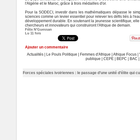
l'Algérie et le Maroc, grâce à trois médailles d'or.
Pour la SODECI, investir dans les mathématiques dépasse le simp
sciences comme un levier essentiel pour relever les défis liés à l'eau
développement durable. En soutenant la jeunesse scientifique, elle 
chercheurs et innovateurs qui construiront l'Afrique de demain.
Félix N'Guessan
Lu 11 fois
Ajouter un commentaire
Actualités
|
Le Pouls Politique
|
Femmes d'Afrique
|
Afrique Focus
|
publique
|
CEPE
|
BEPC
|
BAC
Forces spéciales ivoiriennes : le passage d’une unité d’élite qui c