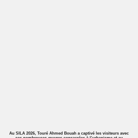
Au SILA 2026, Touré Ahmed Bouah a captivé les visiteurs avec
ses nombreuses œuvres consacrées à l’urbanisme et au