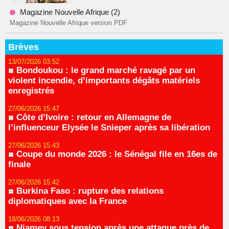
Magazine Nouvelle Afrique (2)
Magazine Nouvelle Afrique version PDF
Brèves
13/07/2026 03:52
Bondoukou : le grand marché ravagé par un
violent incendie, d’importants dégâts matériels
enregistrés
27/06/2026 15:47
Côte d’Ivoire : retour en Allemagne de
l’influenceur Elysée le Snieper après sa libération
27/06/2026 15:43
Coupe du monde 2026 : le Sénégal file en 16es de
finale
27/06/2026 15:42
Burkina Faso : rupture des relations
diplomatiques avec la France
18/06/2026 08:13
Niamey sous tension après une attaque près de