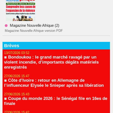
Magazine Nouvelle Afrique (2)
Magazine Nouvelle Afrique version PDF
Brèves
13/07/2026 03:52
Bondoukou : le grand marché ravagé par un
violent incendie, d’importants dégâts matériels
enregistrés
27/06/2026 15:47
Côte d’Ivoire : retour en Allemagne de
l’influenceur Elysée le Snieper après sa libération
27/06/2026 15:43
Coupe du monde 2026 : le Sénégal file en 16es de
finale
27/06/2026 15:42