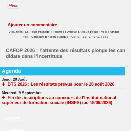
Ajouter un commentaire
Actualités
|
Le Pouls Politique
|
Femmes d'Afrique
|
Afrique Focus
|
Voix d'Afrique
|
Faci
|
Concours fonction publique
|
CEPE
|
BEPC
|
BAC
|
BTS
CAFOP 2026 : l’attente des résultats plonge les can
didats dans l’incertitude
Agenda
Jeudi 20 Août
BTS 2026 : Les résultats prévus pour le 20 août 2026.
Mercredi 9 Septembre
Fin des inscriptions au concours de l'Institut national
supérieur de formation sociale (INSFS) (au 19/09/2026)
ACCUEIL
GALERIE