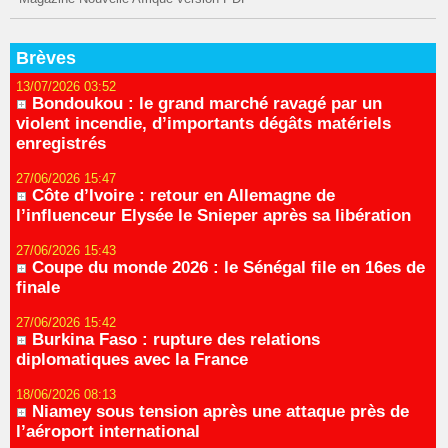
Brèves
13/07/2026 03:52
Bondoukou : le grand marché ravagé par un
violent incendie, d’importants dégâts matériels
enregistrés
27/06/2026 15:47
Côte d’Ivoire : retour en Allemagne de
l’influenceur Elysée le Snieper après sa libération
27/06/2026 15:43
Coupe du monde 2026 : le Sénégal file en 16es de
finale
27/06/2026 15:42
Burkina Faso : rupture des relations
diplomatiques avec la France
18/06/2026 08:13
Niamey sous tension après une attaque près de
l’aéroport international