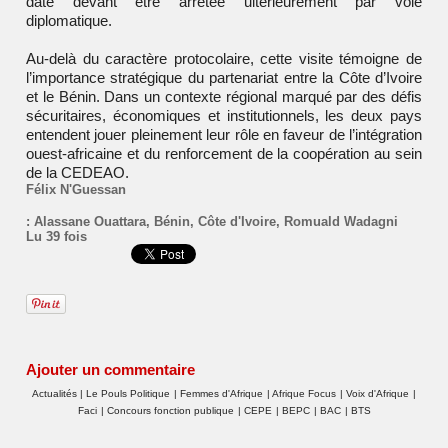
date devant être arrêtée ultérieurement par voie
diplomatique.
Au-delà du caractère protocolaire, cette visite témoigne de
l’importance stratégique du partenariat entre la Côte d’Ivoire
et le Bénin. Dans un contexte régional marqué par des défis
sécuritaires, économiques et institutionnels, les deux pays
entendent jouer pleinement leur rôle en faveur de l’intégration
ouest-africaine et du renforcement de la coopération au sein
de la CEDEAO.
Félix N'Guessan
:
Alassane Ouattara
,
Bénin
,
Côte d'Ivoire
,
Romuald Wadagni
Lu 39 fois
Ajouter un commentaire
Actualités
|
Le Pouls Politique
|
Femmes d'Afrique
|
Afrique Focus
|
Voix d'Afrique
|
Faci
|
Concours fonction publique
|
CEPE
|
BEPC
|
BAC
|
BTS