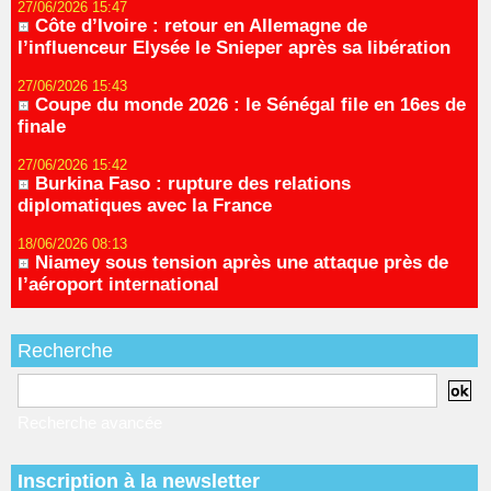
27/06/2026 15:47
Côte d’Ivoire : retour en Allemagne de
l’influenceur Elysée le Snieper après sa libération
27/06/2026 15:43
Coupe du monde 2026 : le Sénégal file en 16es de
finale
27/06/2026 15:42
Burkina Faso : rupture des relations
diplomatiques avec la France
18/06/2026 08:13
Niamey sous tension après une attaque près de
l’aéroport international
Recherche
Recherche avancée
Inscription à la newsletter