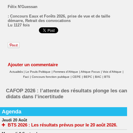
Félix N'Guessan
:
Concours Eaux et Forêts 2026
,
prise de vue et de taille
démarre
,
Retrait des convocations
Lu 1127 fois
Ajouter un commentaire
Actualités
|
Le Pouls Politique
|
Femmes d'Afrique
|
Afrique Focus
|
Voix d'Afrique
|
Faci
|
Concours fonction publique
|
CEPE
|
BEPC
|
BAC
|
BTS
CAFOP 2026 : l’attente des résultats plonge les can
didats dans l’incertitude
Agenda
Jeudi 20 Août
BTS 2026 : Les résultats prévus pour le 20 août 2026.