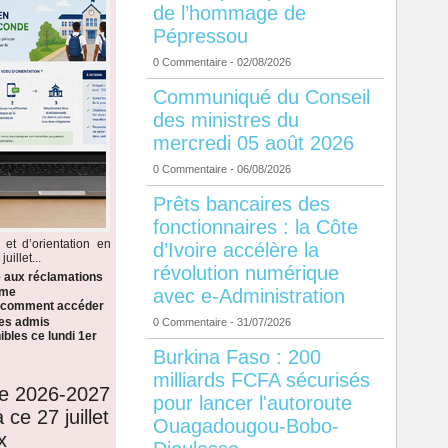
de l’hommage de
Pépressou
0 Commentaire
- 02/08/2026
Communiqué du Conseil
des ministres du
mercredi 05 août 2026
0 Commentaire
- 06/08/2026
Prêts bancaires des
fonctionnaires : la Côte
 et d’orientation en
d’Ivoire accélère la
illet...
révolution numérique
e aux réclamations
avec e-Administration
ème
i comment accéder
 les admis
0 Commentaire
- 31/07/2026
bles ce lundi 1er
Burkina Faso : 200
milliards FCFA sécurisés
de 2026-2027
pour lancer l'autoroute
 ce 27 juillet
Ouagadougou-Bobo-
x