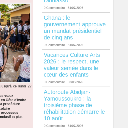
Dioulasso
0 Commentaire
- 31/07/2026
Ghana : le
gouvernement approuve
un mandat présidentiel
de cinq ans
0 Commentaire
- 31/07/2026
Vacances Culture Arts
2026 : le respect, une
valeur semée dans le
cœur des enfants
0 Commentaire
- 03/08/2026
jusqu'à ce lundi 27
Autoroute Abidjan-
les vœux
Yamoussoukro : la
 en Côte d'Ivoire
troisième phase de
la procédure
colaire
réhabilitation démarre le
n processus
nclusif et plus
10 août
0 Commentaire
- 31/07/2026