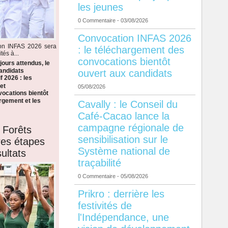
les jeunes
0 Commentaire
- 03/08/2026
Convocation INFAS 2026
ion INFAS 2026 sera
: le téléchargement des
tés à...
convocations bientôt
ours attendus, le
candidats
ouvert aux candidats
f 2026 : les
et
05/08/2026
ocations bientôt
argement et les
Cavally : le Conseil du
Café-Cacao lance la
campagne régionale de
 Forêts
sensibilisation sur le
ères étapes
Système national de
ultats
traçabilité
0 Commentaire
- 05/08/2026
Prikro : derrière les
festivités de
l'Indépendance, une