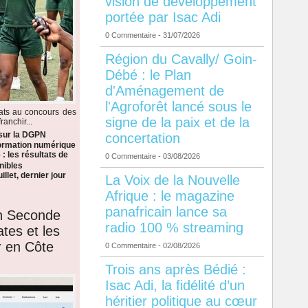
vision de développement
portée par Isac Adi
0 Commentaire
- 31/07/2026
Région du Cavally/ Goin-
Débé : le Plan
d'Aménagement de
l'Agroforêt lancé sous le
dats au concours des
signe de la paix et de la
anchir...
 sur la DGPN
concertation
formation numérique
: les résultats de
0 Commentaire
- 03/08/2026
nibles
llet, dernier jour
La Voix de la Nouvelle
Afrique : le magazine
panafricain lance sa
en Seconde
radio 100 % streaming
ates et les
r en Côte
0 Commentaire
- 02/08/2026
Trois ans après Bédié :
Isac Adi, la fidélité d’un
héritier politique au cœur