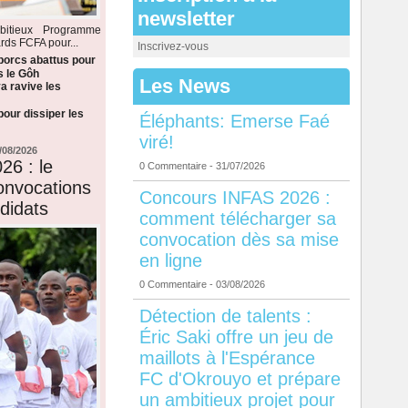
newsletter
itieux Programme
rds FCFA pour...
Inscrivez-vous
 porcs abattus pour
s le Gôh
Les News
a ravive les
our dissiper les
Éléphants: Emerse Faé
viré!
/08/2026
26 : le
0 Commentaire
- 31/07/2026
onvocations
Concours INFAS 2026 :
didats
comment télécharger sa
convocation dès sa mise
en ligne
0 Commentaire
- 03/08/2026
Détection de talents :
Éric Saki offre un jeu de
maillots à l'Espérance
FC d'Okrouyo et prépare
un ambitieux projet pour