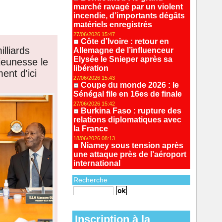
marché ravagé par un violent
incendie, d’importants dégâts
matériels enregistrés
27/06/2026 15:47
Côte d’Ivoire : retour en
illiards
Allemagne de l’influenceur
Elysée le Snieper après sa
jeunesse le
libération
nt d'ici
27/06/2026 15:43
Coupe du monde 2026 : le
Sénégal file en 16es de finale
27/06/2026 15:42
Burkina Faso : rupture des
relations diplomatiques avec
la France
18/06/2026 08:13
Niamey sous tension après
une attaque près de l’aéroport
international
Recherche
Recherche avancée
Inscription à la