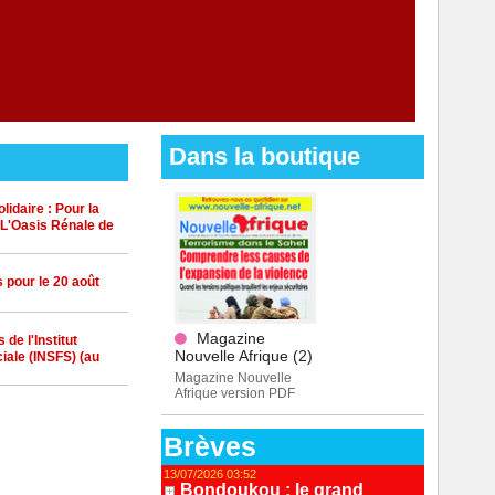
Dans la boutique
idaire : Pour la
 L'Oasis Rénale de
 pour le 20 août
Magazine
de l'Institut
Nouvelle Afrique (2)
iale (INSFS) (au
Magazine Nouvelle
Afrique version PDF
Brèves
13/07/2026 03:52
Bondoukou : le grand