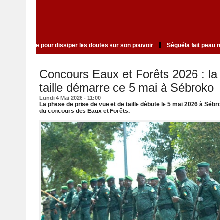
Paul Biya gouverne à distance pour dissiper les doutes sur son pouvoir
Concours Eaux et Forêts 2026 : la 
taille démarre ce 5 mai à Sébroko
Lundi 4 Mai 2026 - 11:00
La phase de prise de vue et de taille débute le 5 mai 2026 à Sébro
du concours des Eaux et Forêts.