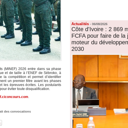
FORUM
LIENS
Actualités
-
06/08/2026
Côte d'Ivoire : 2 869 m
FCFA pour faire de la 
moteur du développeme
2030
êts (MINEF) 2026 entre dans sa phase
ue et de taille à l’ENEF de Sébroko, à
 la compétition et permet d’identifier
ment un premier filtre avant les phases
t les épreuves écrites. Les postulants
our éviter toute disqualification.
f.ciconcours.com
.
ait des convocations