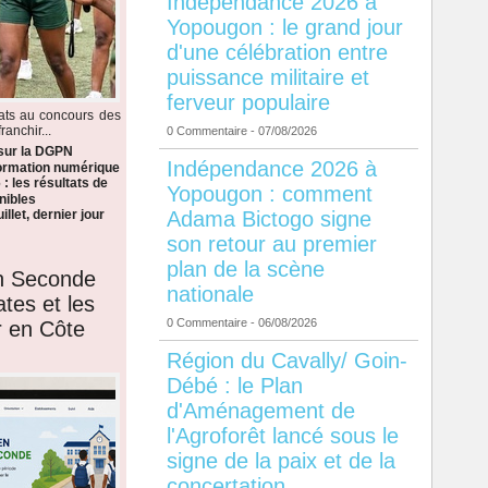
Indépendance 2026 à
Yopougon : le grand jour
d'une célébration entre
puissance militaire et
ferveur populaire
dats au concours des
anchir...
0 Commentaire
- 07/08/2026
 sur la DGPN
Indépendance 2026 à
formation numérique
: les résultats de
Yopougon : comment
nibles
Adama Bictogo signe
llet, dernier jour
son retour au premier
plan de la scène
en Seconde
nationale
ates et les
0 Commentaire
- 06/08/2026
r en Côte
Région du Cavally/ Goin-
Débé : le Plan
d'Aménagement de
l'Agroforêt lancé sous le
signe de la paix et de la
concertation