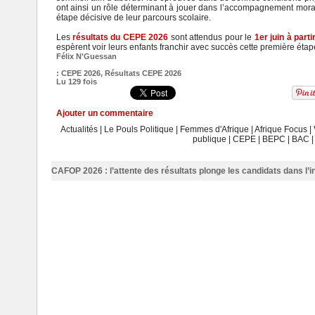
ont ainsi un rôle déterminant à jouer dans l’accompagnement moral
étape décisive de leur parcours scolaire.
Les
résultats du CEPE 2026
sont attendus pour le
1er juin à part
espèrent voir leurs enfants franchir avec succès cette première étap
Félix N'Guessan
:
CEPE 2026
,
Résultats CEPE 2026
Lu 129 fois
Ajouter un commentaire
Actualités
|
Le Pouls Politique
|
Femmes d'Afrique
|
Afrique Focus
|
publique
|
CEPE
|
BEPC
|
BAC
CAFOP 2026 : l’attente des résultats plonge les candidats dans l’i