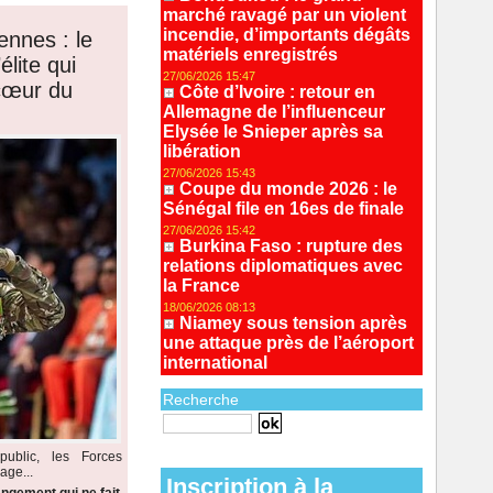
marché ravagé par un violent
incendie, d’importants dégâts
ennes : le
matériels enregistrés
lite qui
27/06/2026 15:47
 cœur du
Côte d’Ivoire : retour en
Allemagne de l’influenceur
Elysée le Snieper après sa
libération
27/06/2026 15:43
Coupe du monde 2026 : le
Sénégal file en 16es de finale
27/06/2026 15:42
Burkina Faso : rupture des
relations diplomatiques avec
la France
18/06/2026 08:13
Niamey sous tension après
une attaque près de l’aéroport
international
Recherche
Recherche avancée
ublic, les Forces
age...
Inscription à la
ngement qui ne fait