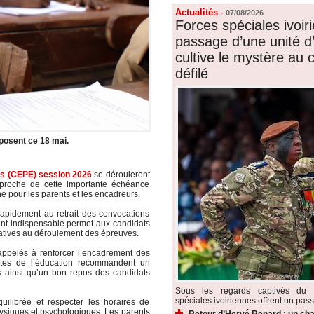
Actualités
-
07/08/2026
Forces spéciales ivoiri
passage d’une unité d’é
cultive le mystère au
défilé
osent ce 18 mai.
res (CEPE) session 2026
se dérouleront
’approche de cette importante échéance
ne pour les parents et les encadreurs.
 rapidement au retrait des convocations
ent indispensable permet aux candidats
elatives au déroulement des épreuves.
 appelés à renforcer l’encadrement des
istes de l’éducation recommandent un
s ainsi qu’un bon repos des candidats
Sous les regards captivés du p
spéciales ivoiriennes offrent un pass
quilibrée et respecter les horaires de
ysiques et psychologiques. Les parents
Retour d’Hervé Renard : un cha