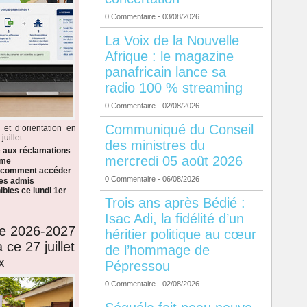
0 Commentaire
- 03/08/2026
La Voix de la Nouvelle
Afrique : le magazine
panafricain lance sa
radio 100 % streaming
0 Commentaire
- 02/08/2026
Communiqué du Conseil
 et d’orientation en
illet...
des ministres du
e aux réclamations
mercredi 05 août 2026
ème
i comment accéder
0 Commentaire
- 06/08/2026
 les admis
bles ce lundi 1er
Trois ans après Bédié :
Isac Adi, la fidélité d’un
de 2026-2027
héritier politique au cœur
 ce 27 juillet
de l’hommage de
x
Pépressou
0 Commentaire
- 02/08/2026