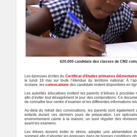
620.000 candidats des classes de CM2 comp
Les épreuves écrites du
Certificat d’études primaires élémentai
le lundi 18 mai sur toute l’étendue du territoire national. À l
scolaire, les
convocations
des candidats restent disponibles en lig
Les autorités éducatives invitent les parents d’élèves à procéder
afin d’éviter tout désagrément le jour des compositions. Ce docum
de connaître leur centre d’examen et les différentes informations r
Au-delà du retrait des convocations, les parents sont également
enfants durant ces derniers jours de préparation. Les spécial
environnement calme à la maison, un suivi régulier des révision
avant les examens.
Les élèves doivent éviter le stress, adopter une alimentation é
sommeil afin d’aborder les épreuves dans de bonnes conditions ph