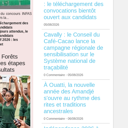
: le téléchargement des
convocations bientôt
s du concours INFAS
ouvert aux candidats
 la...
éléchargement des
05/08/2026
andidats
ours attendus, le
Cavally : le Conseil du
candidats
f 2026 : les
Café-Cacao lance la
et
campagne régionale de
sensibilisation sur le
 Forêts
Système national de
ères étapes
traçabilité
ultats
0 Commentaire
- 05/08/2026
À Ouatti, la nouvelle
année des Amandjé
s'ouvre au rythme des
rites et traditions
ancestrales
0 Commentaire
- 06/08/2026