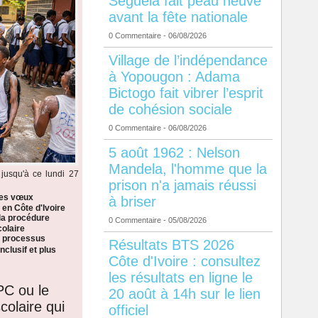
Séguéla fait peau neuve
avant la fête nationale
0 Commentaire
- 06/08/2026
Village de l’indépendance
à Yopougon : Adama
Bictogo fait vibrer l’esprit
de cohésion sociale
0 Commentaire
- 06/08/2026
5 août 1962 : Nelson
Mandela, l'homme que la
jusqu'à ce lundi 27
prison n'a jamais réussi
les vœux
à briser
 en Côte d'Ivoire
la procédure
0 Commentaire
- 05/08/2026
colaire
n processus
Résultats BTS 2026
nclusif et plus
Côte d'Ivoire : consultez
les résultats en ligne le
PC ou le
20 août à 14h sur le lien
colaire qui
officiel