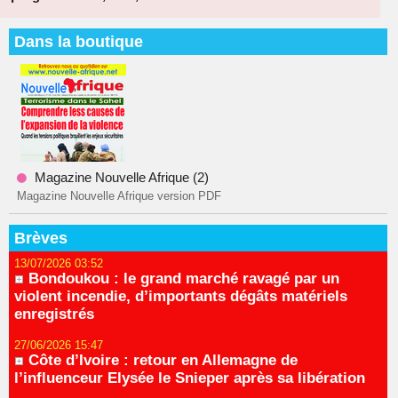
Dans la boutique
Magazine Nouvelle Afrique (2)
Magazine Nouvelle Afrique version PDF
Brèves
13/07/2026 03:52
Bondoukou : le grand marché ravagé par un
violent incendie, d’importants dégâts matériels
enregistrés
27/06/2026 15:47
Côte d’Ivoire : retour en Allemagne de
l’influenceur Elysée le Snieper après sa libération