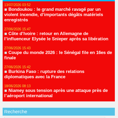
13/07/2026 03:52
Bondoukou : le grand marché ravagé par un
violent incendie, d’importants dégâts matériels
enregistrés
27/06/2026 15:47
Côte d’Ivoire : retour en Allemagne de
l’influenceur Elysée le Snieper après sa libération
27/06/2026 15:43
Coupe du monde 2026 : le Sénégal file en 16es de
finale
27/06/2026 15:42
Burkina Faso : rupture des relations
diplomatiques avec la France
18/06/2026 08:13
Niamey sous tension après une attaque près de
l’aéroport international
Recherche