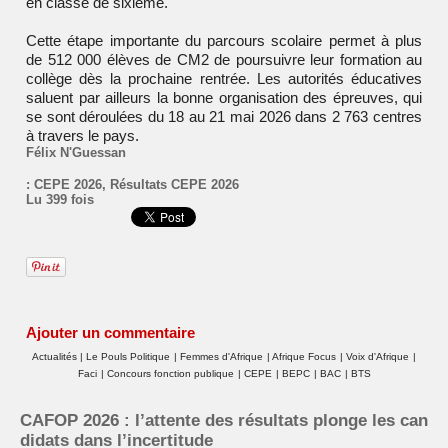
en classe de sixième.
Cette étape importante du parcours scolaire permet à plus
de 512 000 élèves de CM2 de poursuivre leur formation au
collège dès la prochaine rentrée. Les autorités éducatives
saluent par ailleurs la bonne organisation des épreuves, qui
se sont déroulées du 18 au 21 mai 2026 dans 2 763 centres
à travers le pays.
Félix N'Guessan
:
CEPE 2026
,
Résultats CEPE 2026
Lu 399 fois
Ajouter un commentaire
Actualités
|
Le Pouls Politique
|
Femmes d'Afrique
|
Afrique Focus
|
Voix d'Afrique
|
Faci
|
Concours fonction publique
|
CEPE
|
BEPC
|
BAC
|
BTS
CAFOP 2026 : l’attente des résultats plonge les can
didats dans l’incertitude