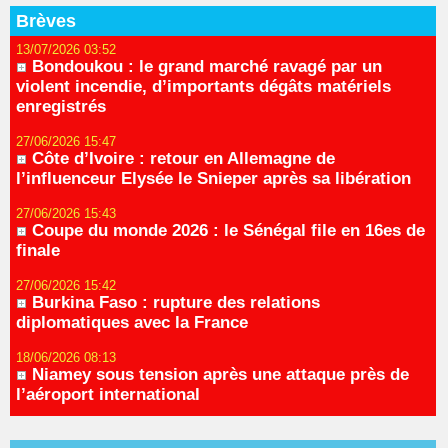
Brèves
13/07/2026 03:52
Bondoukou : le grand marché ravagé par un
violent incendie, d’importants dégâts matériels
enregistrés
27/06/2026 15:47
Côte d’Ivoire : retour en Allemagne de
l’influenceur Elysée le Snieper après sa libération
27/06/2026 15:43
Coupe du monde 2026 : le Sénégal file en 16es de
finale
27/06/2026 15:42
Burkina Faso : rupture des relations
diplomatiques avec la France
18/06/2026 08:13
Niamey sous tension après une attaque près de
l’aéroport international