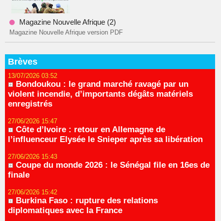
Magazine Nouvelle Afrique (2)
Magazine Nouvelle Afrique version PDF
Brèves
13/07/2026 03:52
Bondoukou : le grand marché ravagé par un
violent incendie, d’importants dégâts matériels
enregistrés
27/06/2026 15:47
Côte d’Ivoire : retour en Allemagne de
l’influenceur Elysée le Snieper après sa libération
27/06/2026 15:43
Coupe du monde 2026 : le Sénégal file en 16es de
finale
27/06/2026 15:42
Burkina Faso : rupture des relations
diplomatiques avec la France