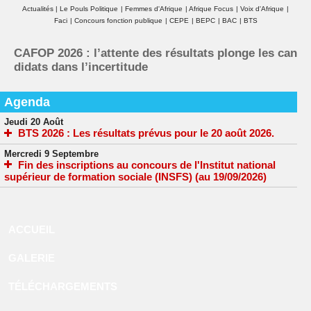
Actualités
|
Le Pouls Politique
|
Femmes d'Afrique
|
Afrique Focus
|
Voix d'Afrique
|
Faci
|
Concours fonction publique
|
CEPE
|
BEPC
|
BAC
|
BTS
Concours INFAS 2026 : les candidats toujours dan
s l’attente de la mise en ligne des convocations
Agenda
Jeudi 20 Août
BTS 2026 : Les résultats prévus pour le 20 août 2026.
Mercredi 9 Septembre
Fin des inscriptions au concours de l'Institut national
supérieur de formation sociale (INSFS) (au 19/09/2026)
ACCUEIL
GALERIE
TÉLÉCHARGEMENTS