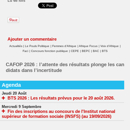
Lu 68 fois
Ajouter un commentaire
Actualités
|
Le Pouls Politique
|
Femmes d'Afrique
|
Afrique Focus
|
Voix d'Afrique
|
Faci
|
Concours fonction publique
|
CEPE
|
BEPC
|
BAC
|
BTS
CAFOP 2026 : l’attente des résultats plonge les can
didats dans l’incertitude
Agenda
Jeudi 20 Août
BTS 2026 : Les résultats prévus pour le 20 août 2026.
Mercredi 9 Septembre
Fin des inscriptions au concours de l'Institut national
supérieur de formation sociale (INSFS) (au 19/09/2026)