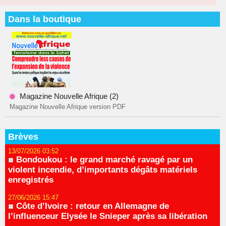
Dans la boutique
Magazine Nouvelle Afrique (2)
Magazine Nouvelle Afrique version PDF
Brèves
13/07/2026 03:52
Bondoukou : le grand marché ravagé par un
violent incendie, d’importants dégâts matériels
enregistrés
27/06/2026 15:47
Côte d’Ivoire : retour en Allemagne de
l’influenceur Elysée le Snieper après sa libération