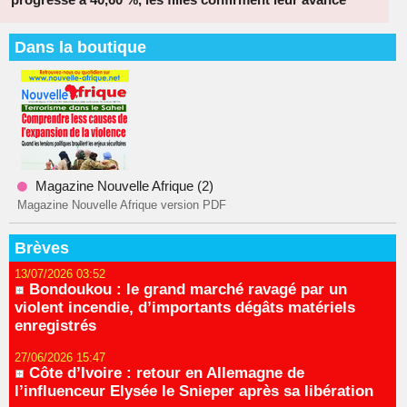
Dans la boutique
Magazine Nouvelle Afrique (2)
Magazine Nouvelle Afrique version PDF
Brèves
13/07/2026 03:52
Bondoukou : le grand marché ravagé par un
violent incendie, d’importants dégâts matériels
enregistrés
27/06/2026 15:47
Côte d’Ivoire : retour en Allemagne de
l’influenceur Elysée le Snieper après sa libération