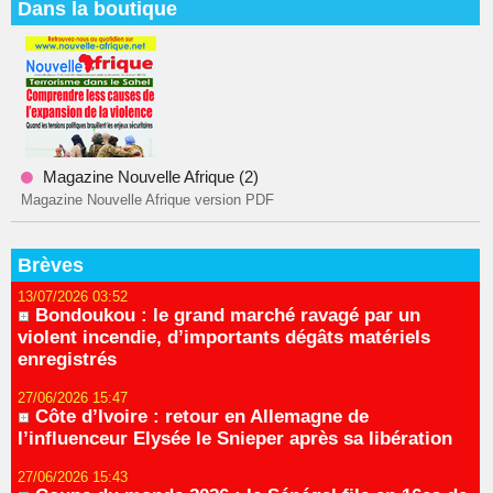
Dans la boutique
Magazine Nouvelle Afrique (2)
Magazine Nouvelle Afrique version PDF
Brèves
13/07/2026 03:52
Bondoukou : le grand marché ravagé par un
violent incendie, d’importants dégâts matériels
enregistrés
27/06/2026 15:47
Côte d’Ivoire : retour en Allemagne de
l’influenceur Elysée le Snieper après sa libération
27/06/2026 15:43