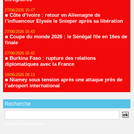
27/06/2026 15:47
Côte d’Ivoire : retour en Allemagne de
l’influenceur Elysée le Snieper après sa libération
27/06/2026 15:43
Coupe du monde 2026 : le Sénégal file en 16es de
finale
27/06/2026 15:42
Burkina Faso : rupture des relations
diplomatiques avec la France
18/06/2026 08:13
Niamey sous tension après une attaque près de
l’aéroport international
Recherche
Recherche avancée