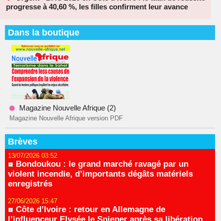
progresse à 40,60 %, les filles confirment leur avance
Dans la boutique
Magazine Nouvelle Afrique (2)
Magazine Nouvelle Afrique version PDF
Brèves
13/07/2026 03:52
Bondoukou : le grand marché ravagé par un
violent incendie, d’importants dégâts matériels
enregistrés
27/06/2026 15:47
Côte d’Ivoire : retour en Allemagne de
l’influenceur Elysée le Snieper après sa libération