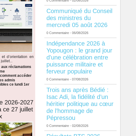
0 Commentaire
- 02/08/2026
Communiqué du Conseil
des ministres du
mercredi 05 août 2026
0 Commentaire
- 06/08/2026
Indépendance 2026 à
Yopougon : le grand jour
d'une célébration entre
 et d’orientation en
illet...
puissance militaire et
e aux réclamations
ferveur populaire
ème
i comment accéder
0 Commentaire
- 07/08/2026
 les admis
bles ce lundi 1er
Trois ans après Bédié :
Isac Adi, la fidélité d’un
de 2026-2027
héritier politique au cœur
 ce 27 juillet
de l’hommage de
x
Pépressou
0 Commentaire
- 02/08/2026