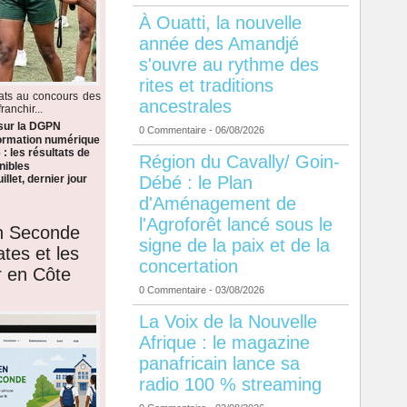
À Ouatti, la nouvelle
année des Amandjé
s'ouvre au rythme des
rites et traditions
dats au concours des
ancestrales
anchir...
 sur la DGPN
0 Commentaire
- 06/08/2026
formation numérique
: les résultats de
Région du Cavally/ Goin-
nibles
Débé : le Plan
llet, dernier jour
d'Aménagement de
l'Agroforêt lancé sous le
en Seconde
signe de la paix et de la
ates et les
concertation
r en Côte
0 Commentaire
- 03/08/2026
La Voix de la Nouvelle
Afrique : le magazine
panafricain lance sa
radio 100 % streaming