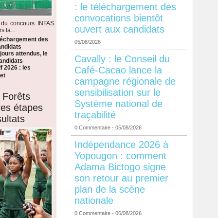
: le téléchargement des
convocations bientôt
s du concours INFAS
ouvert aux candidats
 la...
éléchargement des
05/08/2026
andidats
ours attendus, le
Cavally : le Conseil du
candidats
f 2026 : les
Café-Cacao lance la
et
campagne régionale de
sensibilisation sur le
 Forêts
Système national de
ères étapes
traçabilité
ultats
0 Commentaire
- 05/08/2026
Indépendance 2026 à
Yopougon : comment
Adama Bictogo signe
son retour au premier
plan de la scène
nationale
0 Commentaire
- 06/08/2026