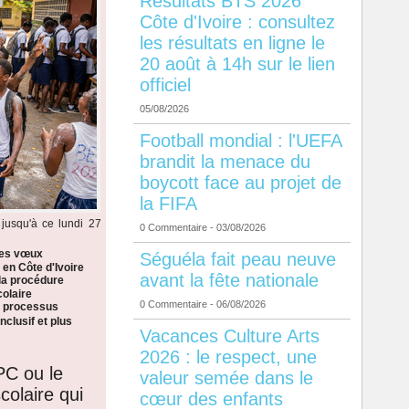
Résultats BTS 2026
Côte d'Ivoire : consultez
les résultats en ligne le
20 août à 14h sur le lien
officiel
05/08/2026
Football mondial : l'UEFA
brandit la menace du
boycott face au projet de
la FIFA
jusqu'à ce lundi 27
0 Commentaire
- 03/08/2026
les vœux
Séguéla fait peau neuve
 en Côte d'Ivoire
avant la fête nationale
la procédure
colaire
0 Commentaire
- 06/08/2026
n processus
nclusif et plus
Vacances Culture Arts
2026 : le respect, une
PC ou le
valeur semée dans le
colaire qui
cœur des enfants