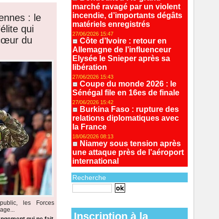
marché ravagé par un violent
incendie, d’importants dégâts
ennes : le
matériels enregistrés
lite qui
27/06/2026 15:47
 cœur du
Côte d’Ivoire : retour en
Allemagne de l’influenceur
Elysée le Snieper après sa
libération
27/06/2026 15:43
Coupe du monde 2026 : le
Sénégal file en 16es de finale
27/06/2026 15:42
Burkina Faso : rupture des
relations diplomatiques avec
la France
18/06/2026 08:13
Niamey sous tension après
une attaque près de l’aéroport
international
Recherche
Recherche avancée
ublic, les Forces
age...
Inscription à la
ngement qui ne fait