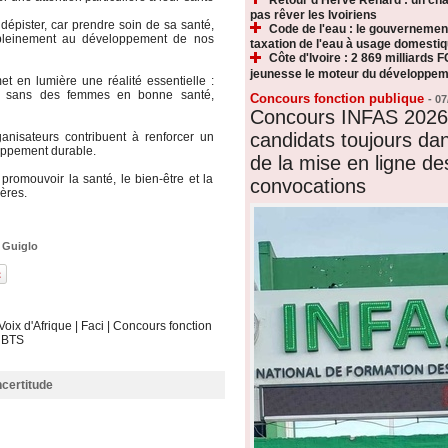
pas rêver les Ivoiriens
 dépister, car prendre soin de sa santé,
Code de l'eau : le gouvernemen
r pleinement au développement de nos
taxation de l'eau à usage domesti
Côte d'Ivoire : 2 869 milliards F
jeunesse le moteur du développeme
t en lumière une réalité essentielle :
rer sans des femmes en bonne santé,
Concours fonction publique
-
07
Concours INFAS 2026 
candidats toujours dan
ganisateurs contribuent à renforcer un
loppement durable.
de la mise en ligne de
promouvoir la santé, le bien-être et la
convocations
ères.
,
Guiglo
Voix d'Afrique
|
Faci
|
Concours fonction
|
BTS
ncertitude