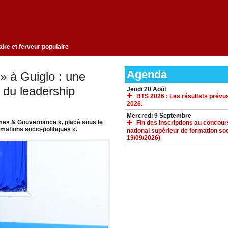
uissance militaire et ferveur populaire
Agenda
 à Guiglo : une
 du leadership
Jeudi 20 Août
BTS 2026 : Les résultats prévus
2026.
Mercredi 9 Septembre
emmes & Gouvernance », placé sous le
Fin des inscriptions au concours 
rmations socio-politiques ».
national supérieur de formation soc
19/09/2026)
ACCUEIL
GALERIE
TÉLÉCHARGEMENTS
FORUM
LIENS