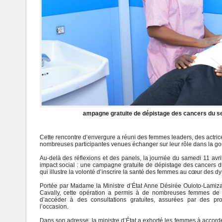
ampagne gratuite de dépistage des cancers du sei
Cette rencontre d’envergure a réuni des femmes leaders, des actri
nombreuses participantes venues échanger sur leur rôle dans la gou
Au-delà des réflexions et des panels, la journée du samedi 11 avril
impact social : une campagne gratuite de dépistage des cancers du
qui illustre la volonté d’inscrire la santé des femmes au cœur des 
Portée par Madame la Ministre d’État Anne Désirée Ouloto-Lamiza
Cavally, cette opération a permis à de nombreuses femmes de G
d’accéder à des consultations gratuites, assurées par des pr
l’occasion.
Dans son adresse, la ministre d’État a exhorté les femmes à accorder