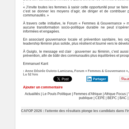
:
« J’invite toutes les femmes à saisir cette opportunité pour se faire
c’est se donner les moyens d’agir, de diriger et de contribue
communautés. »
À travers cette initiative, le Forum « Femmes & Gouvernance » me
aucune transformation socio-politique durable ne peut s’opé
informées et engagées.
En associant gouvernance locale et prévention sanitaire, les or
leadership féminin plus solide, plus résilient et tourné vers le déve
À Guiglo, le message est clair : gouverner au féminin, c’est aussi 
prévention, afin de bâtir des communautés plus équilibrées et prosp
Emmanuel Kant
:
Anne Désirée Ouloto-Lamizana
,
Forum « Femmes & Gouvernance »
Lu 52 fois
Partager
Ajouter un commentaire
Actualités
|
Le Pouls Politique
|
Femmes d'Afrique
|
Afrique Focus
|
publique
|
CEPE
|
BEPC
|
BAC
CAFOP 2026 : l’attente des résultats plonge les candidats dans l’i