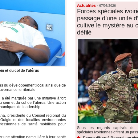
Actualités
-
07/08/2026
Forces spéciales ivoiri
passage d’une unité d’é
cultive le mystère au
défilé
n et du col de l’utérus
ces du développement local ainsi que de
vernance territoriale.
 a été marquée par une initiative à fort
 sein et du col de l’utérus. Une action
dynamiques de leadership.
na, présidente du Conseil régional du
uiglo et des localités environnantes
ofessionnels de santé mobilisés pour
Sous les regards captivés du p
spéciales ivoiriennes offrent un pass
 une attention particulière à leur santé
Retour d’Hervé Renard : un cha