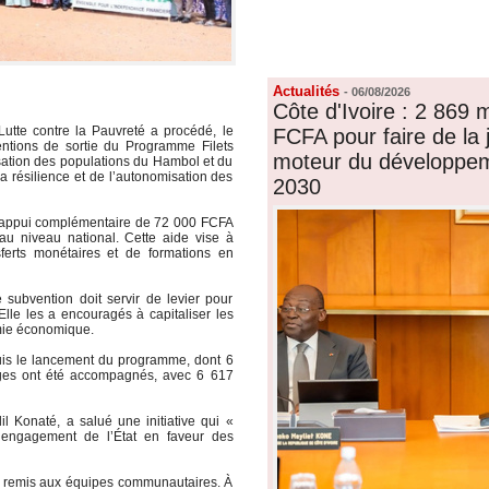
FORUM
LIENS
Actualités
-
06/08/2026
Côte d'Ivoire : 2 869 m
Lutte contre la Pauvreté a procédé, le
FCFA pour faire de la 
ntions de sortie du Programme Filets
moteur du développeme
sation des populations du Hambol et du
la résilience et de l’autonomisation des
2030
un appui complémentaire de 72 000 FCFA
au niveau national. Cette aide vise à
sferts monétaires et de formations en
 subvention doit servir de levier pour
Elle les a encouragés à capitaliser les
mie économique.
is le lancement du programme, dont 6
ages ont été accompagnés, avec 6 617
l Konaté, a salué une initiative qui «
’engagement de l’État en faveur des
été remis aux équipes communautaires. À