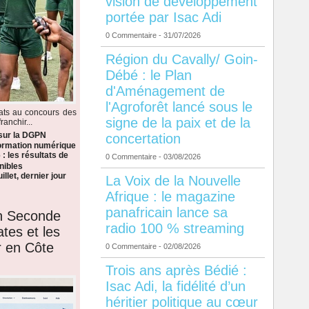
vision de développement
portée par Isac Adi
0 Commentaire
- 31/07/2026
Région du Cavally/ Goin-
Débé : le Plan
d'Aménagement de
l'Agroforêt lancé sous le
dats au concours des
signe de la paix et de la
anchir...
 sur la DGPN
concertation
formation numérique
: les résultats de
0 Commentaire
- 03/08/2026
nibles
llet, dernier jour
La Voix de la Nouvelle
Afrique : le magazine
panafricain lance sa
en Seconde
radio 100 % streaming
ates et les
r en Côte
0 Commentaire
- 02/08/2026
Trois ans après Bédié :
Isac Adi, la fidélité d’un
héritier politique au cœur