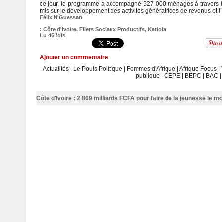
ce jour, le programme a accompagné 527 000 ménages à travers l
mis sur le développement des activités génératrices de revenus et l
Félix N'Guessan
:
Côte d'Ivoire
,
Filets Sociaux Productifs
,
Katiola
Lu 45 fois
Ajouter un commentaire
Actualités
|
Le Pouls Politique
|
Femmes d'Afrique
|
Afrique Focus
|
publique
|
CEPE
|
BEPC
|
BAC
Côte d'Ivoire : 2 869 milliards FCFA pour faire de la jeunesse le 