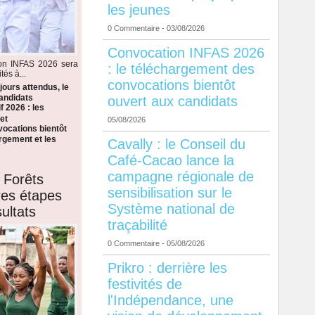
les jeunes
0 Commentaire
- 03/08/2026
Convocation INFAS 2026
ion INFAS 2026 sera
: le téléchargement des
tés à...
convocations bientôt
ours attendus, le
candidats
ouvert aux candidats
f 2026 : les
et
05/08/2026
ocations bientôt
argement et les
Cavally : le Conseil du
Café-Cacao lance la
campagne régionale de
 Forêts
sensibilisation sur le
ères étapes
Système national de
ultats
traçabilité
0 Commentaire
- 05/08/2026
Prikro : derrière les
festivités de
l'Indépendance, une