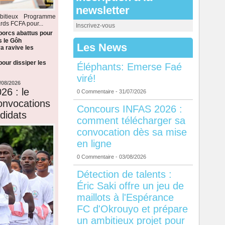
newsletter
itieux Programme
rds FCFA pour...
Inscrivez-vous
 porcs abattus pour
s le Gôh
Les News
a ravive les
our dissiper les
Éléphants: Emerse Faé
viré!
/08/2026
26 : le
0 Commentaire
- 31/07/2026
onvocations
Concours INFAS 2026 :
didats
comment télécharger sa
convocation dès sa mise
en ligne
0 Commentaire
- 03/08/2026
Détection de talents :
Éric Saki offre un jeu de
maillots à l'Espérance
FC d'Okrouyo et prépare
un ambitieux projet pour