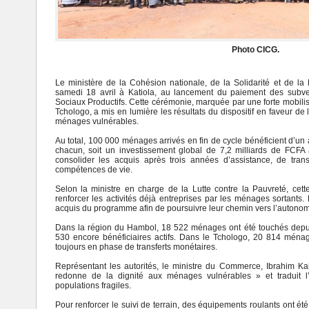
Photo CICG.
Le ministère de la Cohésion nationale, de la Solidarité et de la 
samedi 18 avril à Katiola, au lancement du paiement des subve
Sociaux Productifs. Cette cérémonie, marquée par une forte mobili
Tchologo, a mis en lumière les résultats du dispositif en faveur de 
ménages vulnérables.
Au total, 100 000 ménages arrivés en fin de cycle bénéficient d’
chacun, soit un investissement global de 7,2 milliards de FCFA 
consolider les acquis après trois années d’assistance, de tran
compétences de vie.
Selon la ministre en charge de la Lutte contre la Pauvreté, cette
renforcer les activités déjà entreprises par les ménages sortants. 
acquis du programme afin de poursuivre leur chemin vers l’autono
Dans la région du Hambol, 18 522 ménages ont été touchés depu
530 encore bénéficiaires actifs. Dans le Tchologo, 20 814 mén
toujours en phase de transferts monétaires.
Représentant les autorités, le ministre du Commerce, Ibrahim Kali
redonne de la dignité aux ménages vulnérables » et traduit l
populations fragiles.
Pour renforcer le suivi de terrain, des équipements roulants ont 