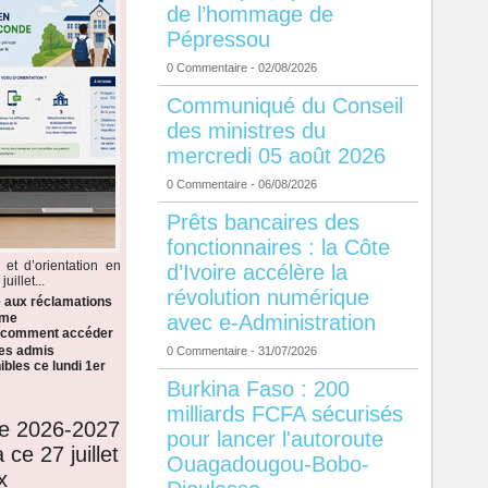
de l’hommage de
Pépressou
0 Commentaire
- 02/08/2026
Communiqué du Conseil
des ministres du
mercredi 05 août 2026
0 Commentaire
- 06/08/2026
Prêts bancaires des
fonctionnaires : la Côte
 et d’orientation en
d’Ivoire accélère la
illet...
révolution numérique
e aux réclamations
avec e-Administration
ème
i comment accéder
 les admis
0 Commentaire
- 31/07/2026
bles ce lundi 1er
Burkina Faso : 200
milliards FCFA sécurisés
de 2026-2027
pour lancer l'autoroute
 ce 27 juillet
Ouagadougou-Bobo-
x