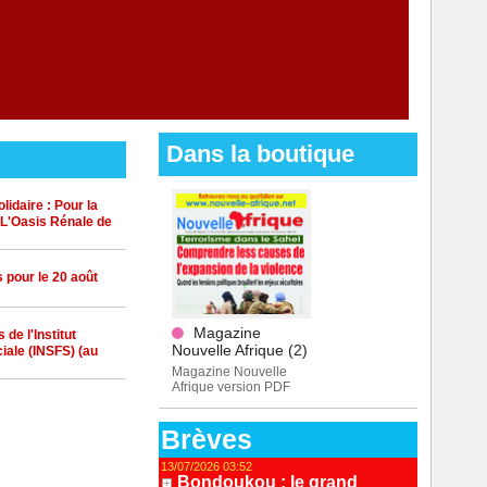
Dans la boutique
idaire : Pour la
 L'Oasis Rénale de
 pour le 20 août
Magazine
de l'Institut
Nouvelle Afrique (2)
iale (INSFS) (au
Magazine Nouvelle
Afrique version PDF
Brèves
13/07/2026 03:52
Bondoukou : le grand