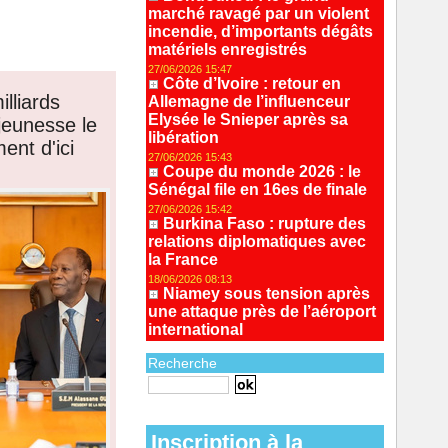
marché ravagé par un violent
incendie, d’importants dégâts
matériels enregistrés
27/06/2026 15:47
Côte d’Ivoire : retour en
illiards
Allemagne de l’influenceur
Elysée le Snieper après sa
jeunesse le
libération
nt d'ici
27/06/2026 15:43
Coupe du monde 2026 : le
Sénégal file en 16es de finale
27/06/2026 15:42
Burkina Faso : rupture des
relations diplomatiques avec
la France
18/06/2026 08:13
Niamey sous tension après
une attaque près de l’aéroport
international
Recherche
Recherche avancée
Inscription à la