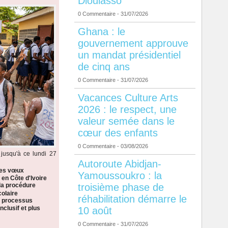
Dioulasso
0 Commentaire
- 31/07/2026
Ghana : le
gouvernement approuve
un mandat présidentiel
de cinq ans
0 Commentaire
- 31/07/2026
Vacances Culture Arts
2026 : le respect, une
valeur semée dans le
cœur des enfants
0 Commentaire
- 03/08/2026
jusqu'à ce lundi 27
Autoroute Abidjan-
les vœux
Yamoussoukro : la
 en Côte d'Ivoire
troisième phase de
la procédure
colaire
réhabilitation démarre le
n processus
nclusif et plus
10 août
0 Commentaire
- 31/07/2026