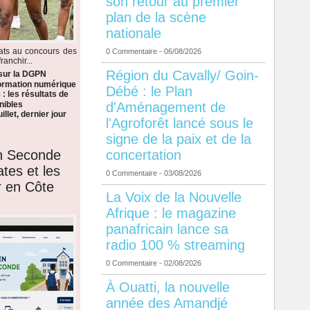
son retour au premier
plan de la scène
nationale
dats au concours des
0 Commentaire
- 06/08/2026
anchir...
Région du Cavally/ Goin-
 sur la DGPN
formation numérique
Débé : le Plan
: les résultats de
d'Aménagement de
nibles
llet, dernier jour
l'Agroforêt lancé sous le
signe de la paix et de la
en Seconde
concertation
ates et les
0 Commentaire
- 03/08/2026
r en Côte
La Voix de la Nouvelle
Afrique : le magazine
panafricain lance sa
radio 100 % streaming
0 Commentaire
- 02/08/2026
À Ouatti, la nouvelle
année des Amandjé