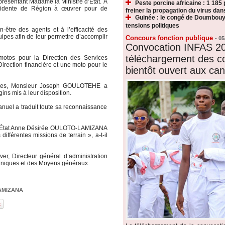
résentant Madame la Ministre d’État. À
Peste porcine africaine : 1 185
résidente de Région à œuvrer pour de
freiner la propagation du virus dan
Guinée : le congé de Doumbouy
tensions politiques
n-être des agents et à l’efficacité des
ipes afin de leur permettre d’accomplir
Concours fonction publique
-
05
Convocation INFAS 20
téléchargement des c
 motos pour la Direction des Services
irection financière et une moto pour le
bientôt ouvert aux can
ciaires, Monsieur Joseph GOULOTEHE a
ins mis à leur disposition.
nuel a traduit toute sa reconnaissance
 d’État Anne Désirée OULOTO-LAMIZANA
ifférentes missions de terrain », a-t-il
er, Directeur général d’administration
chniques et des Moyens généraux.
AMIZANA