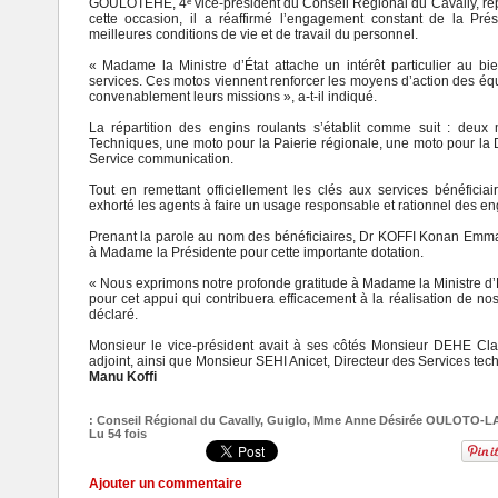
GOULOTEHE, 4ᵉ vice-président du Conseil Régional du Cavally, rep
cette occasion, il a réaffirmé l’engagement constant de la P
meilleures conditions de vie et de travail du personnel.
« Madame la Ministre d’État attache un intérêt particulier au bie
services. Ces motos viennent renforcer les moyens d’action des équ
convenablement leurs missions », a-t-il indiqué.
La répartition des engins roulants s’établit comme suit : deux
Techniques, une moto pour la Paierie régionale, une moto pour la D
Service communication.
Tout en remettant officiellement les clés aux services bénéfi
exhorté les agents à faire un usage responsable et rationnel des eng
Prenant la parole au nom des bénéficiaires, Dr KOFFI Konan Emma
à Madame la Présidente pour cette importante dotation.
« Nous exprimons notre profonde gratitude à Madame la Ministre
pour cet appui qui contribuera efficacement à la réalisation de nos d
déclaré.
Monsieur le vice-président avait à ses côtés Monsieur DEHE Clav
adjoint, ainsi que Monsieur SEHI Anicet, Directeur des Services te
Manu Koffi
:
Conseil Régional du Cavally
,
Guiglo
,
Mme Anne Désirée OULOTO-L
Lu 54 fois
Ajouter un commentaire