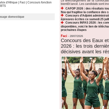
Le téléchargement de la convocat
Voix d'Afrique
|
Faci
|
Concours fonction
bientôt lancé. Les candidats sont invi
|
BTS
CAFOP 2026 : des résultats touj
flou qui fragilise la confiance des 
Concours d’Adjoint administrati
 usage domestique
épreuves écrites ce samedi 25 juill
Concours INFAS 2026 : les conv
disponibles, voici le lien de téléch
prochaines étapes
Faci
-
28/07/2026
Concours des Eaux et
2026 : les trois derni
décisives avant les rés