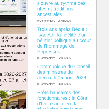
s'ouvre au rythme des
rites et traditions
ancestrales
0 Commentaire
- 06/08/2026
Trois ans après Bédié :
Isac Adi, la fidélité d’un
 et d’orientation en
héritier politique au cœur
illet...
de l’hommage de
e aux réclamations
ème
Pépressou
i comment accéder
 les admis
0 Commentaire
- 02/08/2026
bles ce lundi 1er
Communiqué du Conseil
des ministres du
de 2026-2027
mercredi 05 août 2026
 ce 27 juillet
0 Commentaire
- 06/08/2026
x
Prêts bancaires des
fonctionnaires : la Côte
d’Ivoire accélère la