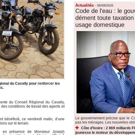
Actualités
-
06/08/2026
Code de l'eau : le go
dément toute taxation 
usage domestique
ional du Cavally pour renforcer les
ts.
nte du Conseil Régional du Cavally,
 des conditions de travail des agents et
Le gouvernement précise que le Co
t bénéficié, ce vendredi matin, d’une
pas les ménages. Les nouvelles oblig
ons sur le terrain.
Côte d'Ivoire : 2 869 milliards F
lée en présence de Monsieur Joseph
jeunesse le moteur du développeme