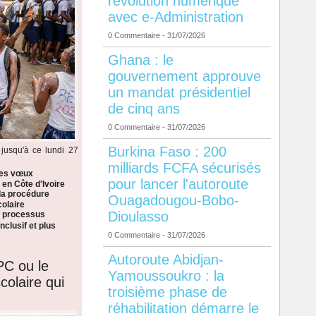
révolution numérique
avec e-Administration
0 Commentaire
- 31/07/2026
Ghana : le
gouvernement approuve
un mandat présidentiel
de cinq ans
0 Commentaire
- 31/07/2026
Burkina Faso : 200
jusqu'à ce lundi 27
milliards FCFA sécurisés
les vœux
pour lancer l'autoroute
 en Côte d'Ivoire
la procédure
Ouagadougou-Bobo-
colaire
Dioulasso
n processus
nclusif et plus
0 Commentaire
- 31/07/2026
Autoroute Abidjan-
PC ou le
Yamoussoukro : la
colaire qui
troisième phase de
réhabilitation démarre le