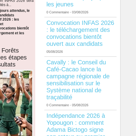
ion INFAS 2026 sera
les jeunes
tés à...
ours attendus, le
0 Commentaire
- 03/08/2026
candidats
f 2026 : les
Convocation INFAS 2026
et
ocations bientôt
: le téléchargement des
argement et les
convocations bientôt
ouvert aux candidats
 Forêts
05/08/2026
ères étapes
Cavally : le Conseil du
ultats
Café-Cacao lance la
campagne régionale de
sensibilisation sur le
Système national de
traçabilité
0 Commentaire
- 05/08/2026
Indépendance 2026 à
Yopougon : comment
Adama Bictogo signe