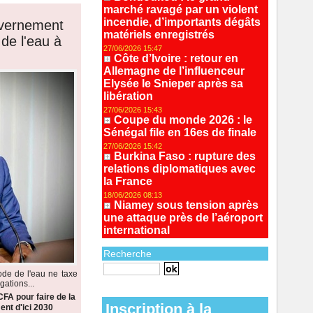
marché ravagé par un violent
incendie, d’importants dégâts
uvernement
matériels enregistrés
de l'eau à
27/06/2026 15:47
Côte d’Ivoire : retour en
Allemagne de l’influenceur
Elysée le Snieper après sa
libération
27/06/2026 15:43
Coupe du monde 2026 : le
Sénégal file en 16es de finale
27/06/2026 15:42
Burkina Faso : rupture des
relations diplomatiques avec
la France
18/06/2026 08:13
Niamey sous tension après
une attaque près de l’aéroport
international
Recherche
de de l'eau ne taxe
ations...
Recherche avancée
CFA pour faire de la
Inscription à la
nt d'ici 2030