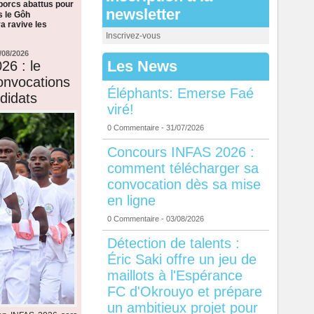
 porcs abattus pour
newsletter
s le Gôh
a ravive les
Inscrivez-vous
/08/2026
Les News
26 : le
onvocations
Éléphants: Emerse Faé
didats
viré!
0 Commentaire
- 31/07/2026
Concours INFAS 2026 :
comment télécharger sa
convocation dès sa mise
en ligne
0 Commentaire
- 03/08/2026
Détection de talents :
Éric Saki offre un jeu de
maillots à l'Espérance
FC d'Okrouyo et prépare
un ambitieux projet pour