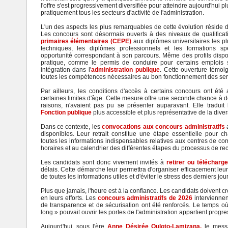
l'offre s'est progressivement diversifiée pour atteindre aujourd'hui 
pratiquement tous les secteurs d'activité de l'administration.
L'un des aspects les plus remarquables de cette évolution réside da
Les concours sont désormais ouverts à des niveaux de qualificat
primaires élémentaires (CEPE)
aux diplômes universitaires les p
techniques, les diplômes professionnels et les formations sp
opportunité correspondant à son parcours. Même des profils dispos
pratique, comme le permis de conduire pour certains emplois 
intégration dans l'
administration publique
. Cette ouverture témoig
toutes les compétences nécessaires au bon fonctionnement des serv
Par ailleurs, les conditions d'accès à certains concours ont été
certaines limites d'âge. Cette mesure offre une seconde chance à 
raisons, n'avaient pas pu se présenter auparavant. Elle traduit
Fonction publique
plus accessible et plus représentative de la diver
Dans ce contexte, les
convocations aux concours administratifs
a
disponibles. Leur retrait constitue une étape essentielle pour 
toutes les informations indispensables relatives aux centres de c
horaires et au calendrier des différentes étapes du processus de re
Les candidats sont donc vivement invités à
retirer ou télécharg
délais. Cette démarche leur permettra d'organiser efficacement le
de toutes les informations utiles et d'éviter le stress des derniers j
Plus que jamais, l'heure est à la confiance. Les candidats doivent cro
en leurs efforts. Les
concours administratifs de 2026
intervienne
de transparence et de sécurisation ont été renforcés. Le temps où
long » pouvait ouvrir les portes de l'administration appartient prog
Aujourd'hui, sous l'ère
Anne Désirée Ouloto-Lamizana,
le messa