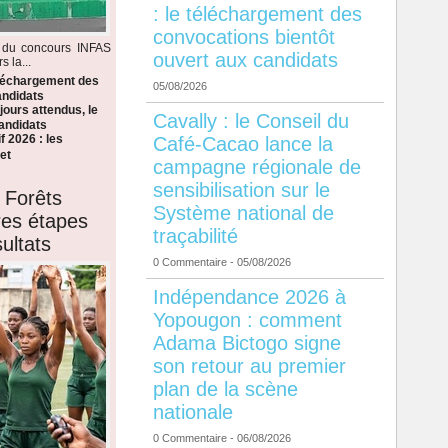
: le téléchargement des
convocations bientôt
s du concours INFAS
ouvert aux candidats
 la...
éléchargement des
05/08/2026
andidats
ours attendus, le
Cavally : le Conseil du
candidats
f 2026 : les
Café-Cacao lance la
et
campagne régionale de
sensibilisation sur le
 Forêts
Système national de
ères étapes
traçabilité
ultats
0 Commentaire
- 05/08/2026
Indépendance 2026 à
Yopougon : comment
Adama Bictogo signe
son retour au premier
plan de la scène
nationale
0 Commentaire
- 06/08/2026