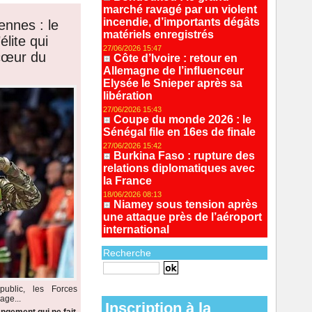
marché ravagé par un violent
incendie, d’importants dégâts
ennes : le
matériels enregistrés
lite qui
27/06/2026 15:47
 cœur du
Côte d’Ivoire : retour en
Allemagne de l’influenceur
Elysée le Snieper après sa
libération
27/06/2026 15:43
Coupe du monde 2026 : le
Sénégal file en 16es de finale
27/06/2026 15:42
Burkina Faso : rupture des
relations diplomatiques avec
la France
18/06/2026 08:13
Niamey sous tension après
une attaque près de l’aéroport
international
Recherche
Recherche avancée
ublic, les Forces
age...
Inscription à la
ngement qui ne fait