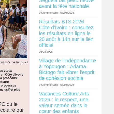
Séguéla fait peau neuve
avant la fête nationale
0 Commentaire
- 06/08/2026
Résultats BTS 2026
Côte d'Ivoire : consultez
les résultats en ligne le
20 août à 14h sur le lien
officiel
05/08/2026
Village de l’indépendance
jusqu'à ce lundi 27
à Yopougon : Adama
les vœux
Bictogo fait vibrer l’esprit
 en Côte d'Ivoire
de cohésion sociale
la procédure
colaire
0 Commentaire
- 06/08/2026
n processus
nclusif et plus
Vacances Culture Arts
2026 : le respect, une
PC ou le
valeur semée dans le
colaire qui
cœur des enfants