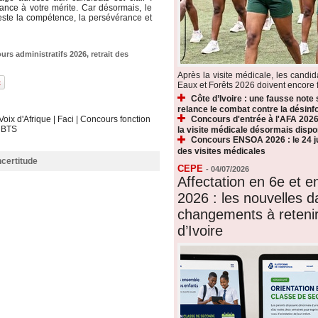
iance à votre mérite. Car désormais, le
este la compétence, la persévérance et
urs administratifs 2026
,
retrait des
Après la visite médicale, les candi
Eaux et Forêts 2026 doivent encore fr
Côte d’Ivoire : une fausse note
relance le combat contre la désin
Voix d'Afrique
|
Faci
|
Concours fonction
Concours d'entrée à l'AFA 2026 
|
BTS
la visite médicale désormais dispo
Concours ENSOA 2026 : le 24 jui
des visites médicales
ncertitude
CEPE
-
04/07/2026
Affectation en 6e et 
2026 : les nouvelles d
changements à reteni
d’Ivoire