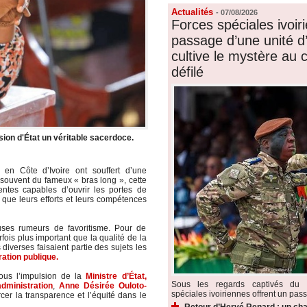
Actualités
-
07/08/2026
Forces spéciales ivoiri
passage d’une unité d’é
cultive le mystère au
défilé
ssion d'État un véritable sacerdoce.
en Côte d’Ivoire ont souffert d’une
t souvent du fameux « bras long », cette
uentes capables d’ouvrir les portes de
 que leurs efforts et leurs compétences
uses rumeurs de favoritisme. Pour de
ois plus important que la qualité de la
diverses faisaient partie des sujets les
ation publique.
ous l’impulsion de la
Ministre d’État,
Sous les regards captivés du p
dministration
,
Anne Désirée Ouloto-
spéciales ivoiriennes offrent un pass
cer la transparence et l’équité dans le
Retour d’Hervé Renard : un cha