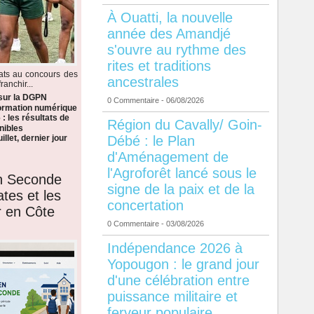
À Ouatti, la nouvelle
année des Amandjé
s'ouvre au rythme des
rites et traditions
dats au concours des
ancestrales
anchir...
 sur la DGPN
0 Commentaire
- 06/08/2026
formation numérique
: les résultats de
Région du Cavally/ Goin-
nibles
Débé : le Plan
llet, dernier jour
d'Aménagement de
l'Agroforêt lancé sous le
en Seconde
signe de la paix et de la
ates et les
concertation
r en Côte
0 Commentaire
- 03/08/2026
Indépendance 2026 à
Yopougon : le grand jour
d'une célébration entre
puissance militaire et
ferveur populaire