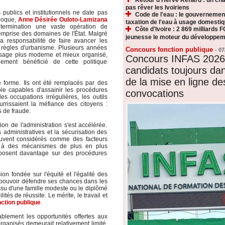
pas rêver les Ivoiriens
publics et institutionnels ne date pas
Code de l'eau : le gouvernemen
poque,
Anne Désirée Ouloto-Lamizana
taxation de l'eau à usage domesti
termination une vaste opération de
Côte d'Ivoire : 2 869 milliards F
emprise des domaines de l'État. Malgré
jeunesse le moteur du développeme
la responsabilité de faire avancer les
s règles d'urbanisme. Plusieurs années
Concours fonction publique
-
07
isage plus moderne et mieux organisé,
Concours INFAS 2026 
lement bénéficié de cette politique
candidats toujours dan
de la mise en ligne de
 forme. Ils ont été remplacés par des
le capables d'assainir les procédures
convocations
es occupations irrégulières, les outils
rrissaient la méfiance des citoyens :
s de fraude.
on de l'administration s'est accélérée.
 administratives et la sécurisation des
ouvent considérés comme des facteurs
ce à des mécanismes de plus en plus
 reposent davantage sur des procédures
on fondée sur l'équité et l'égalité des
t pouvoir défendre ses chances dans les
 issu d'une famille modeste ou le diplômé
és de réussite. Le mérite, le travail et
ction publique
.
blement les opportunités offertes aux
rganisés demeurait relativement limité,