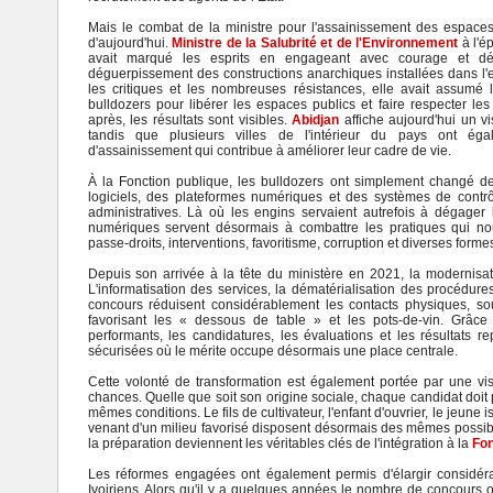
Mais le combat de la ministre pour l'assainissement des espaces 
d'aujourd'hui.
Ministre de la Salubrité et de l'Environnement
à l'é
avait marqué les esprits en engageant avec courage et dé
déguerpissement des constructions anarchiques installées dans l'
les critiques et les nombreuses résistances, elle avait assumé 
bulldozers pour libérer les espaces publics et faire respecter le
après, les résultats sont visibles.
Abidjan
affiche aujourd'hui un v
tandis que plusieurs villes de l'intérieur du pays ont éga
d'assainissement qui contribue à améliorer leur cadre de vie.
À la Fonction publique, les bulldozers ont simplement changé de
logiciels, des plateformes numériques et des systèmes de contrô
administratives. Là où les engins servaient autrefois à dégager l
numériques servent désormais à combattre les pratiques qui nou
passe-droits, interventions, favoritisme, corruption et diverses forme
Depuis son arrivée à la tête du ministère en 2021, la modernisati
L'informatisation des services, la dématérialisation des procédures
concours réduisent considérablement les contacts physiques, s
favorisant les « dessous de table » et les pots-de-vin. Grâ
performants, les candidatures, les évaluations et les résultats
sécurisées où le mérite occupe désormais une place centrale.
Cette volonté de transformation est également portée par une visi
chances. Quelle que soit son origine sociale, chaque candidat doi
mêmes conditions. Le fils de cultivateur, l'enfant d'ouvrier, le jeune
venant d'un milieu favorisé disposent désormais des mêmes possibilit
la préparation deviennent les véritables clés de l'intégration à la
Fon
Les réformes engagées ont également permis d'élargir considéra
Ivoiriens. Alors qu'il y a quelques années le nombre de concours o