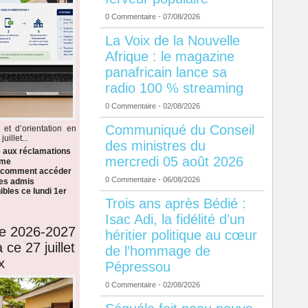
0 Commentaire
- 07/08/2026
La Voix de la Nouvelle
Afrique : le magazine
panafricain lance sa
radio 100 % streaming
0 Commentaire
- 02/08/2026
Communiqué du Conseil
 et d’orientation en
illet...
des ministres du
e aux réclamations
mercredi 05 août 2026
ème
i comment accéder
0 Commentaire
- 06/08/2026
 les admis
bles ce lundi 1er
Trois ans après Bédié :
Isac Adi, la fidélité d’un
de 2026-2027
héritier politique au cœur
 ce 27 juillet
de l’hommage de
x
Pépressou
0 Commentaire
- 02/08/2026