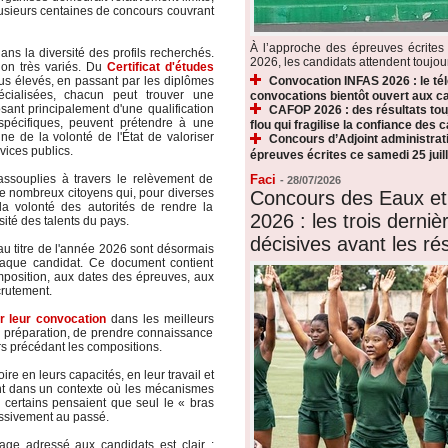
plusieurs centaines de concours couvrant
À l’approche des épreuves écrite
ns la diversité des profils recherchés.
2026, les candidats attendent toujours
ion très variés. Du
Certificat d'études
Convocation INFAS 2026 : le t
lus élevés, en passant par les diplômes
écialisées, chacun peut trouver une
convocations bientôt ouvert aux c
ant principalement d'une qualification
CAFOP 2026 : des résultats touj
spécifiques, peuvent prétendre à une
flou qui fragilise la confiance des 
ne de la volonté de l'État de valoriser
Concours d’Adjoint administrati
ices publics.
épreuves écrites ce samedi 25 juill
Faci
 assouplies à travers le relèvement de
-
28/07/2026
de nombreux citoyens qui, pour diverses
Concours des Eaux et
 la volonté des autorités de rendre la
2026 : les trois derni
sité des talents du pays.
décisives avant les rés
u titre de l'année 2026 sont désormais
chaque candidat. Ce document contient
omposition, aux dates des épreuves, aux
crutement.
er leur convocation
dans les meilleurs
ur préparation, de prendre connaissance
ours précédant les compositions.
ire en leurs capacités, en leur travail et
nt dans un contexte où les mécanismes
 certains pensaient que seul le « bras
ressivement au passé.
ge adressé aux candidats est clair :