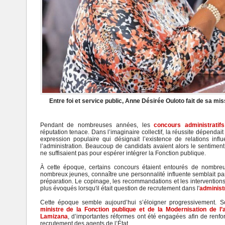
Entre foi et service public, Anne Désirée Ouloto fait de sa mi
Pendant de nombreuses années, les
concours administratifs
réputation tenace. Dans l’imaginaire collectif, la réussite dépendai
expression populaire qui désignait l’existence de relations infl
l’administration. Beaucoup de candidats avaient alors le sentiment
ne suffisaient pas pour espérer intégrer la Fonction publique.
À cette époque, certains concours étaient entourés de nombre
nombreux jeunes, connaître une personnalité influente semblait parf
préparation. Le copinage, les recommandations et les interventions 
plus évoqués lorsqu'il était question de recrutement dans l'
administr
Cette époque semble aujourd’hui s’éloigner progressivement. S
ministre de la Fonction publique et de la Modernisation de l’a
Lamizana
, d’importantes réformes ont été engagées afin de renfor
recrutement des agents de l’État.