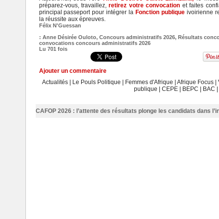
préparez-vous, travaillez,
retirez votre convocation
et faites conf
principal passeport pour intégrer la
Fonction publique
ivoirienne r
la réussite aux épreuves.
Félix N'Guessan
:
Anne Désirée Ouloto
,
Concours administratifs 2026
,
Résultats conco
convocations concours administratifs 2026
Lu 701 fois
Ajouter un commentaire
Actualités
|
Le Pouls Politique
|
Femmes d'Afrique
|
Afrique Focus
|
publique
|
CEPE
|
BEPC
|
BAC
CAFOP 2026 : l’attente des résultats plonge les candidats dans l’i