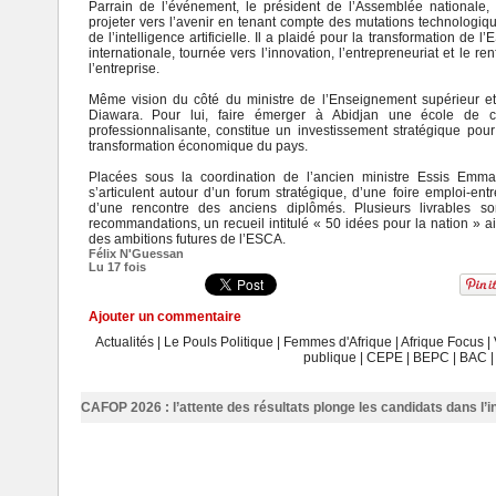
Parrain de l’événement, le président de l’Assemblée nationale, Pa
projeter vers l’avenir en tenant compte des mutations technologi
de l’intelligence artificielle. Il a plaidé pour la transformation de
internationale, tournée vers l’innovation, l’entrepreneuriat et le 
l’entreprise.
Même vision du côté du ministre de l’Enseignement supérieur et
Diawara. Pour lui, faire émerger à Abidjan une école de c
professionnalisante, constitue un investissement stratégique pour
transformation économique du pays.
Placées sous la coordination de l’ancien ministre Essis Emmanu
s’articulent autour d’un forum stratégique, d’une foire emploi-ent
d’une rencontre des anciens diplômés. Plusieurs livrables so
recommandations, un recueil intitulé « 50 idées pour la nation » ai
des ambitions futures de l’ESCA.
Félix N'Guessan
Lu 17 fois
Ajouter un commentaire
Actualités
|
Le Pouls Politique
|
Femmes d'Afrique
|
Afrique Focus
|
publique
|
CEPE
|
BEPC
|
BAC
CAFOP 2026 : l’attente des résultats plonge les candidats dans l’i