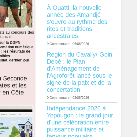
À Ouatti, la nouvelle
année des Amandjé
s'ouvre au rythme des
rites et traditions
dats au concours des
ancestrales
anchir...
 sur la DGPN
0 Commentaire
- 06/08/2026
formation numérique
: les résultats de
Région du Cavally/ Goin-
nibles
Débé : le Plan
llet, dernier jour
d'Aménagement de
l'Agroforêt lancé sous le
en Seconde
signe de la paix et de la
ates et les
concertation
r en Côte
0 Commentaire
- 03/08/2026
Indépendance 2026 à
Yopougon : le grand jour
d'une célébration entre
puissance militaire et
ferveur populaire