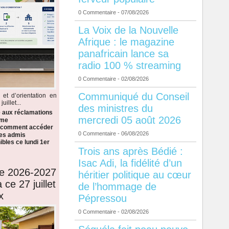
0 Commentaire
- 07/08/2026
La Voix de la Nouvelle
Afrique : le magazine
panafricain lance sa
radio 100 % streaming
0 Commentaire
- 02/08/2026
Communiqué du Conseil
 et d’orientation en
illet...
des ministres du
e aux réclamations
mercredi 05 août 2026
ème
i comment accéder
0 Commentaire
- 06/08/2026
 les admis
bles ce lundi 1er
Trois ans après Bédié :
Isac Adi, la fidélité d’un
de 2026-2027
héritier politique au cœur
 ce 27 juillet
de l’hommage de
x
Pépressou
0 Commentaire
- 02/08/2026