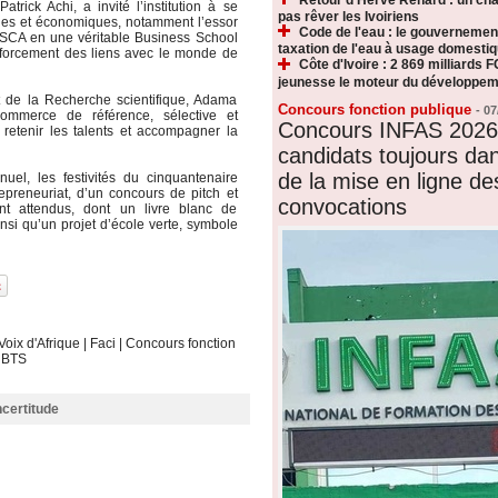
trick Achi, a invité l’institution à se
pas rêver les Ivoiriens
ques et économiques, notamment l’essor
Code de l'eau : le gouvernemen
 l’ESCA en une véritable Business School
taxation de l'eau à usage domesti
renforcement des liens avec le monde de
Côte d'Ivoire : 2 869 milliards F
jeunesse le moteur du développeme
 de la Recherche scientifique, Adama
Concours fonction publique
-
07
ommerce de référence, sélective et
Concours INFAS 2026 
 retenir les talents et accompagner la
candidats toujours dan
de la mise en ligne de
el, les festivités du cinquantenaire
repreneuriat, d’un concours de pitch et
convocations
nt attendus, dont un livre blanc de
nsi qu’un projet d’école verte, symbole
Voix d'Afrique
|
Faci
|
Concours fonction
|
BTS
ncertitude