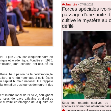
Actualités
-
07/08/2026
Forces spéciales ivoiri
passage d’une unité d’é
cultive le mystère au
défilé
di 11 juin 2026, son cinquantenaire en
mique et académique. Fondée en 1975,
 africains, dont certains ont occupé ou
Koné, haut patron de la célébration, le
uattara, a rendu hommage à cette école
u capital humain national. Il a rappelé
t la formation des jeunes demeurent des
nt international de l’ESCA, soulignant
 issus de pays africains et d’autres
te d’Ivoire et témoigne de la qualité de
Sous les regards captivés du p
spéciales ivoiriennes offrent un pass
Retour d’Hervé Renard : un cha