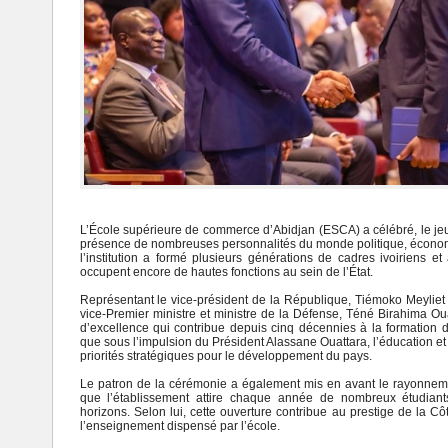
L’École supérieure de commerce d’Abidjan (ESCA) a célébré, le jeu
présence de nombreuses personnalités du monde politique, écono
l’institution a formé plusieurs générations de cadres ivoiriens et
occupent encore de hautes fonctions au sein de l’État.
Représentant le vice-président de la République, Tiémoko Meyliet 
vice-Premier ministre et ministre de la Défense, Téné Birahima O
d’excellence qui contribue depuis cinq décennies à la formation d
que sous l’impulsion du Président Alassane Ouattara, l’éducation e
priorités stratégiques pour le développement du pays.
Le patron de la cérémonie a également mis en avant le rayonneme
que l’établissement attire chaque année de nombreux étudiants
horizons. Selon lui, cette ouverture contribue au prestige de la Cô
l’enseignement dispensé par l’école.