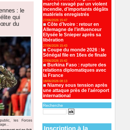
marché ravagé par un violent
incendie, d’importants dégâts
ennes : le
matériels enregistrés
lite qui
27/06/2026 15:47
 cœur du
Côte d’Ivoire : retour en
Allemagne de l’influenceur
Elysée le Snieper après sa
libération
27/06/2026 15:43
Coupe du monde 2026 : le
Sénégal file en 16es de finale
27/06/2026 15:42
Burkina Faso : rupture des
relations diplomatiques avec
la France
18/06/2026 08:13
Niamey sous tension après
une attaque près de l’aéroport
international
Recherche
Recherche avancée
ublic, les Forces
age...
Inscription à la
ngement qui ne fait