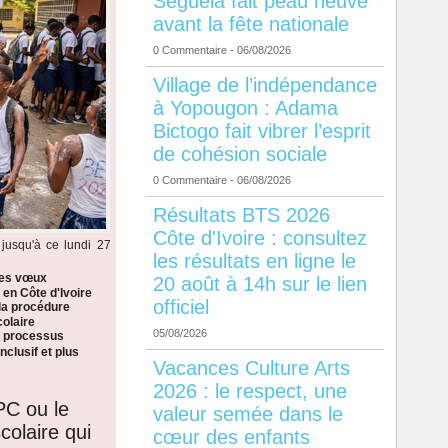
Séguéla fait peau neuve
avant la fête nationale
0 Commentaire
- 06/08/2026
Village de l’indépendance
à Yopougon : Adama
Bictogo fait vibrer l’esprit
de cohésion sociale
0 Commentaire
- 06/08/2026
Résultats BTS 2026
Côte d'Ivoire : consultez
jusqu'à ce lundi 27
les résultats en ligne le
les vœux
20 août à 14h sur le lien
 en Côte d'Ivoire
officiel
la procédure
colaire
05/08/2026
n processus
nclusif et plus
Vacances Culture Arts
2026 : le respect, une
PC ou le
valeur semée dans le
colaire qui
cœur des enfants