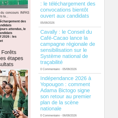
: le téléchargement des
convocations bientôt
s du concours INFAS
ouvert aux candidats
 la...
éléchargement des
05/08/2026
andidats
ours attendus, le
Cavally : le Conseil du
candidats
f 2026 : les
Café-Cacao lance la
et
campagne régionale de
sensibilisation sur le
 Forêts
Système national de
ères étapes
traçabilité
ultats
0 Commentaire
- 05/08/2026
Indépendance 2026 à
Yopougon : comment
Adama Bictogo signe
son retour au premier
plan de la scène
nationale
0 Commentaire
- 06/08/2026