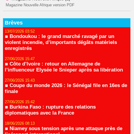
Magazine Nouvelle Afrique version PDF
Brèves
13/07/2026 03:52
Bondoukou : le grand marché ravagé par un
violent incendie, d’importants dégâts matériels
enregistrés
27/06/2026 15:47
Côte d’Ivoire : retour en Allemagne de
l’influenceur Elysée le Snieper après sa libération
27/06/2026 15:43
Coupe du monde 2026 : le Sénégal file en 16es de
finale
27/06/2026 15:42
Burkina Faso : rupture des relations
diplomatiques avec la France
18/06/2026 08:13
Niamey sous tension après une attaque près de