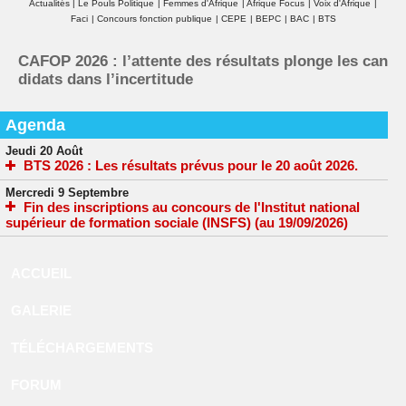
Actualités
|
Le Pouls Politique
|
Femmes d'Afrique
|
Afrique Focus
|
Voix d'Afrique
|
Faci
|
Concours fonction publique
|
CEPE
|
BEPC
|
BAC
|
BTS
CAFOP 2026 : l’attente des résultats plonge les can
didats dans l’incertitude
Agenda
Jeudi 20 Août
BTS 2026 : Les résultats prévus pour le 20 août 2026.
Mercredi 9 Septembre
Fin des inscriptions au concours de l'Institut national
supérieur de formation sociale (INSFS) (au 19/09/2026)
ACCUEIL
GALERIE
TÉLÉCHARGEMENTS
FORUM