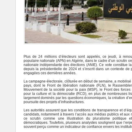
Plus de 24 millions d’électeurs sont appelés, ce jeudi, à reno
populaire nationale (APN) en Algérie, dans le cadre d’un scrutin or
nationale indépendante des élections (ANIE). Ce vote constitue l
depuis la présidentielle de 2024 et s’inscrit dans un contexte de p
engagées ces dernières années.
La campagne électorale, clôturée en début de semaine, a mobilisé l
pays, dont le Front de libération nationale (FLN), le Rassembl
Mouvement de la société pour la paix (MSP), le Front des forces
pour la culture et la démocratie (RCD), en plus de nombreuses li
largement dominés par les questions économiques, la création d’em
poursuite des projets d’infrastructures.
Les autorités assurent que les conditions de transparence et d’éq
candidats, notamment à travers l’accès aux médias publics et au
ce scrutin comme une illustration du pluralisme politique et
démocratiques. Toutefois, plusieurs analystes soulignent que l’enje
souvent perçu comme un indicateur de confiance envers les instituti