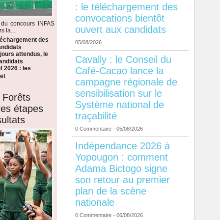
: le téléchargement des
convocations bientôt
s du concours INFAS
ouvert aux candidats
 la...
éléchargement des
05/08/2026
andidats
ours attendus, le
Cavally : le Conseil du
candidats
f 2026 : les
Café-Cacao lance la
et
campagne régionale de
sensibilisation sur le
 Forêts
Système national de
ères étapes
traçabilité
ultats
0 Commentaire
- 05/08/2026
Indépendance 2026 à
Yopougon : comment
Adama Bictogo signe
son retour au premier
plan de la scène
nationale
0 Commentaire
- 06/08/2026