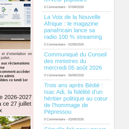
0 Commentaire
- 07/08/2026
La Voix de la Nouvelle
Afrique : le magazine
panafricain lance sa
radio 100 % streaming
0 Commentaire
- 02/08/2026
Communiqué du Conseil
 et d’orientation en
illet...
des ministres du
e aux réclamations
mercredi 05 août 2026
ème
i comment accéder
0 Commentaire
- 06/08/2026
 les admis
bles ce lundi 1er
Trois ans après Bédié :
Isac Adi, la fidélité d’un
de 2026-2027
héritier politique au cœur
 ce 27 juillet
de l’hommage de
x
Pépressou
0 Commentaire
- 02/08/2026