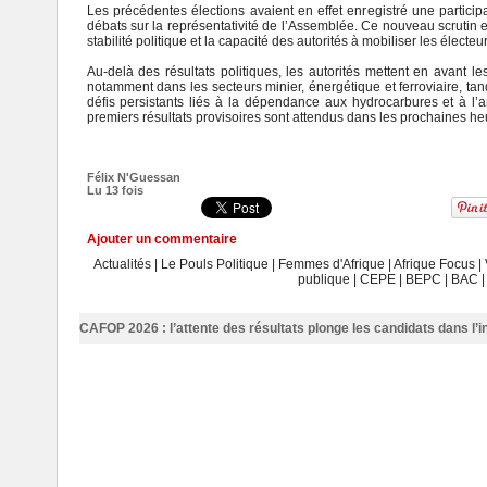
Les précédentes élections avaient en effet enregistré une participa
débats sur la représentativité de l’Assemblée. Ce nouveau scrutin
stabilité politique et la capacité des autorités à mobiliser les élect
Au-delà des résultats politiques, les autorités mettent en avant le
notamment dans les secteurs minier, énergétique et ferroviaire, ta
défis persistants liés à la dépendance aux hydrocarbures et à l’a
premiers résultats provisoires sont attendus dans les prochaines he
Félix N'Guessan
Lu 13 fois
Ajouter un commentaire
Actualités
|
Le Pouls Politique
|
Femmes d'Afrique
|
Afrique Focus
|
publique
|
CEPE
|
BEPC
|
BAC
CAFOP 2026 : l’attente des résultats plonge les candidats dans l’i