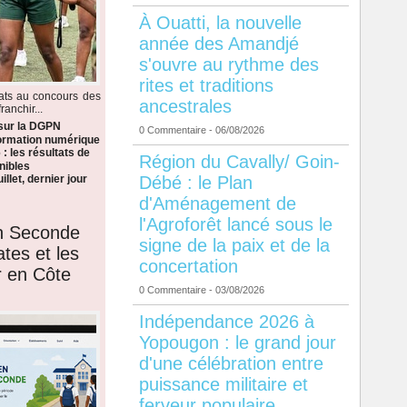
À Ouatti, la nouvelle
année des Amandjé
s'ouvre au rythme des
rites et traditions
dats au concours des
ancestrales
anchir...
 sur la DGPN
0 Commentaire
- 06/08/2026
formation numérique
: les résultats de
Région du Cavally/ Goin-
nibles
Débé : le Plan
llet, dernier jour
d'Aménagement de
l'Agroforêt lancé sous le
en Seconde
signe de la paix et de la
ates et les
concertation
r en Côte
0 Commentaire
- 03/08/2026
Indépendance 2026 à
Yopougon : le grand jour
d'une célébration entre
puissance militaire et
ferveur populaire