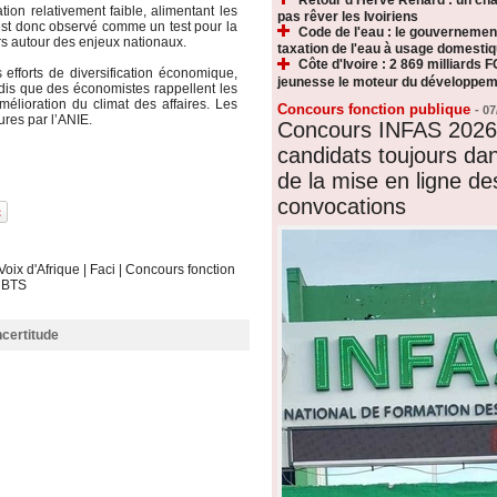
tion relativement faible, alimentant les
pas rêver les Ivoiriens
 est donc observé comme un test pour la
Code de l'eau : le gouvernemen
eurs autour des enjeux nationaux.
taxation de l'eau à usage domesti
Côte d'Ivoire : 2 869 milliards F
s efforts de diversification économique,
jeunesse le moteur du développeme
ndis que des économistes rappellent les
mélioration du climat des affaires. Les
Concours fonction publique
-
07
ures par l’ANIE.
Concours INFAS 2026 
candidats toujours dan
de la mise en ligne de
convocations
Voix d'Afrique
|
Faci
|
Concours fonction
|
BTS
ncertitude