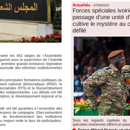
Actualités
-
07/08/2026
Forces spéciales ivoiri
passage d’une unité d’é
cultive le mystère au
défilé
uveler les 462 sièges de l’Assemblée
ganisé sous la supervision de l’Autorité
a première grande échéance législative
oursuite des réformes institutionnelles
es principales formations politiques du
ement national démocratique (RND), le
 socialistes (FFS) et le Rassemblement
stes indépendantes. Les débats ont été
plois, le développement régional et la
uité ont été garanties à l’ensemble des
x moyens de campagne. Elles présentent
 du fonctionnement des institutions
Sous les regards captivés du p
u majeur reste le taux de participation,
spéciales ivoiriennes offrent un pass
ons.
Retour d’Hervé Renard : un cha