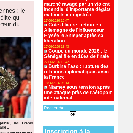
marché ravagé par un violent
incendie, d’importants dégâts
ennes : le
matériels enregistrés
lite qui
27/06/2026 15:47
 cœur du
Côte d’Ivoire : retour en
Allemagne de l’influenceur
Elysée le Snieper après sa
libération
27/06/2026 15:43
Coupe du monde 2026 : le
Sénégal file en 16es de finale
27/06/2026 15:42
Burkina Faso : rupture des
relations diplomatiques avec
la France
18/06/2026 08:13
Niamey sous tension après
une attaque près de l’aéroport
international
Recherche
Recherche avancée
ublic, les Forces
age...
Inscription à la
ngement qui ne fait