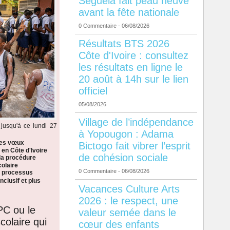
Séguéla fait peau neuve
avant la fête nationale
0 Commentaire
- 06/08/2026
Résultats BTS 2026
Côte d'Ivoire : consultez
les résultats en ligne le
20 août à 14h sur le lien
officiel
05/08/2026
Village de l’indépendance
jusqu'à ce lundi 27
à Yopougon : Adama
les vœux
Bictogo fait vibrer l’esprit
 en Côte d'Ivoire
de cohésion sociale
la procédure
colaire
0 Commentaire
- 06/08/2026
n processus
nclusif et plus
Vacances Culture Arts
2026 : le respect, une
PC ou le
valeur semée dans le
colaire qui
cœur des enfants