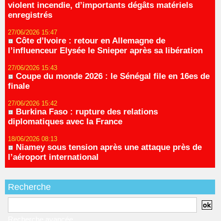
violent incendie, d’importants dégâts matériels
enregistrés
27/06/2026 15:47
Côte d’Ivoire : retour en Allemagne de
l’influenceur Elysée le Snieper après sa libération
27/06/2026 15:43
Coupe du monde 2026 : le Sénégal file en 16es de
finale
27/06/2026 15:42
Burkina Faso : rupture des relations
diplomatiques avec la France
18/06/2026 08:13
Niamey sous tension après une attaque près de
l’aéroport international
Recherche
Recherche avancée