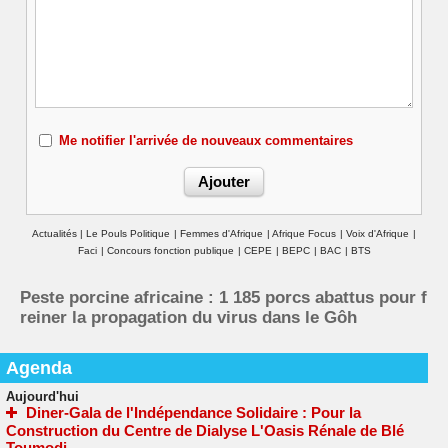
Me notifier l'arrivée de nouveaux commentaires
Actualités
|
Le Pouls Politique
|
Femmes d'Afrique
|
Afrique Focus
|
Voix d'Afrique
|
Faci
|
Concours fonction publique
|
CEPE
|
BEPC
|
BAC
|
BTS
Peste porcine africaine : 1 185 porcs abattus pour f
reiner la propagation du virus dans le Gôh
Agenda
Aujourd'hui
Diner-Gala de l'Indépendance Solidaire : Pour la
Construction du Centre de Dialyse L'Oasis Rénale de Blé
Toumodi