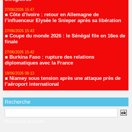
27/06/2026 15:47
Côte d’Ivoire : retour en Allemagne de
l’influenceur Elysée le Snieper après sa libération
27/06/2026 15:43
Coupe du monde 2026 : le Sénégal file en 16es de
finale
27/06/2026 15:42
Burkina Faso : rupture des relations
diplomatiques avec la France
18/06/2026 08:13
Niamey sous tension après une attaque près de
l’aéroport international
Recherche
Recherche avancée