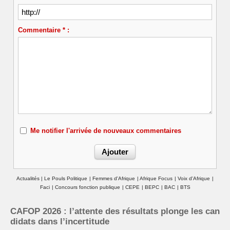
Commentaire * :
Me notifier l'arrivée de nouveaux commentaires
Actualités
|
Le Pouls Politique
|
Femmes d'Afrique
|
Afrique Focus
|
Voix d'Afrique
|
Faci
|
Concours fonction publique
|
CEPE
|
BEPC
|
BAC
|
BTS
CAFOP 2026 : l’attente des résultats plonge les can
didats dans l’incertitude