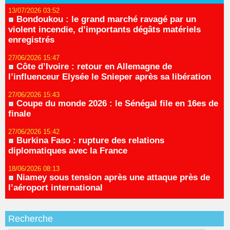
13/07/2026 03:52
Bondoukou : le grand marché ravagé par un
violent incendie, d’importants dégâts matériels
enregistrés
27/06/2026 15:47
Côte d’Ivoire : retour en Allemagne de
l’influenceur Elysée le Snieper après sa libération
27/06/2026 15:43
Coupe du monde 2026 : le Sénégal file en 16es de
finale
27/06/2026 15:42
Burkina Faso : rupture des relations
diplomatiques avec la France
18/06/2026 08:13
Niamey sous tension après une attaque près de
l’aéroport international
Recherche